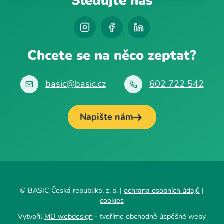
Sledujte nás
Chcete se na něco zeptat?
basic@basic.cz
602 722 542
Napište nám
© BASIC Česká republika, z. s. |
ochrana osobních údajů
|
cookies
Vytvořil
MD webdesign
- tvoříme obchodně úspěšné weby