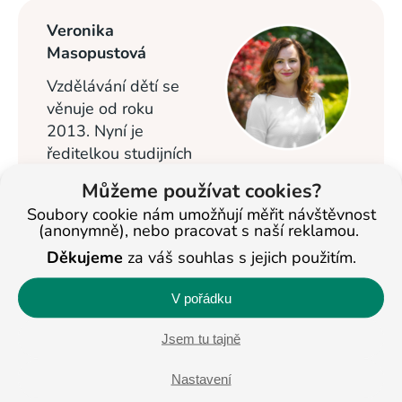
Veronika
Masopustová
Vzdělávání dětí se
věnuje od roku
2013. Nyní je
ředitelkou studijních
center BASIC v Jihlavě a Pelhřimově a
Můžeme používat cookies?
pomáhá ostatním pobočkám. Na
Soubory cookie nám umožňují měřit návštěvnost
celostátní úrovni se věnuje též propagaci
(anonymně), nebo pracovat s naší reklamou.
studijních center BASIC.
Děkujeme
za váš souhlas s jejich použitím.
Profil na LinkedIn
V pořádku
Jsem tu tajně
Nastavení