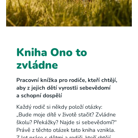
Kniha Ono to
zvládne
Pracovní knížka pro rodiče, kteří chtějí,
aby z jejich dětí vyrostli sebevědomí
a schopní dospělí
Každý rodič si někdy položí otázky:
„Bude moje dítě v životě stačit? Zvládne
školu? Překážky? Najde si sebevědomí?“
Právě z těchto otázek tato kniha vznikla.
Z let práce s dětmi a rodiči, kteří chtějí