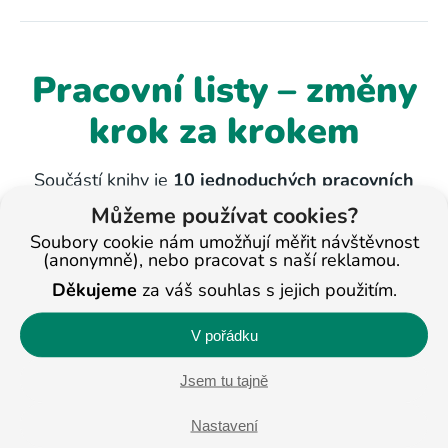
Pracovní listy – změny
krok za krokem
Součástí knihy je
10 jednoduchých pracovních
listů
, které můžete používat opakovaně. Pomáhají
Můžeme používat cookies?
zastavit se, uvědomit si drobné změny a postupně
Soubory cookie nám umožňují měřit návštěvnost
je přenášet do každodenní praxe – po malých, ale
(anonymně), nebo pracovat s naší reklamou.
důležitých krocích, vlastním tempem.
Děkujeme
za váš souhlas s jejich použitím.
V pořádku
Jsem tu tajně
Cena
Nastavení