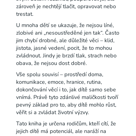
zároveň je nechtějí tlačit, opravovat nebo
trestat.
U mnoha dětí se ukazuje, že nejsou líné,
zlobivé ani „nesoustředěné jen tak“. Často
jim chybí drobné, ale důležité věci – klid,
jistota, jasné vedení, pocit, že to mohou
zvládnout. Jindy je brzdí tlak, strach nebo
obava, že nejsou dost dobré.
Vše spolu souvisí – prostředí doma,
komunikace, emoce, hranice, rutina,
dokončování věcí i to, jak dítě samo sebe
vnímá. Právě tyto zdánlivé maličkosti tvoří
pevný základ pro to, aby dítě mohlo růst,
věřit si a zvládat životní výzvy.
Tato kniha je určena rodičům, kteří cítí, že
jejich dítě má potenciál, ale naráží na