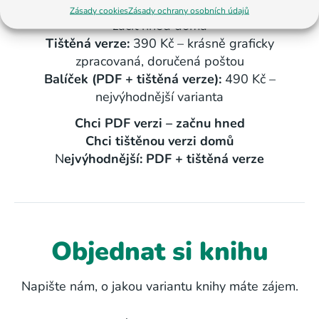
PDF verze:
290 Kč – ihned ke stažení, můžete
Zásady cookies
Zásady ochrany osobních údajů
začít hned doma
Tištěná verze:
390 Kč – krásně graficky
zpracovaná, doručená poštou
Balíček (PDF + tištěná verze):
490 Kč –
nejvýhodnější varianta
Chci PDF verzi – začnu hned
Chci tištěnou verzi domů
N
ejvýhodnější: PDF + tištěná verze
Objednat si knihu
Napište nám, o jakou variantu knihy máte zájem.