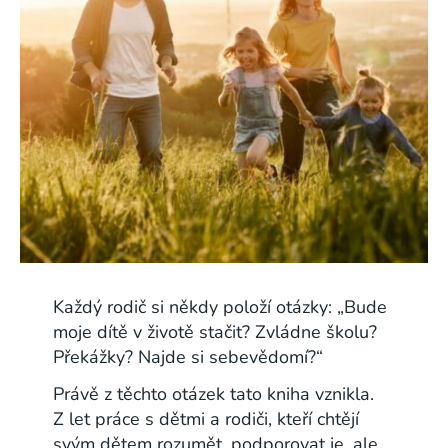
Každý rodič si někdy položí otázky:
„Bude
moje dítě v životě stačit? Zvládne školu?
Překážky? Najde si sebevědomí?“
Právě z těchto otázek tato kniha vznikla.
Z let práce s dětmi a rodiči, kteří chtějí
svým dětem rozumět, podporovat je, ale