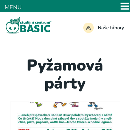
MENU
Naše tábory
Pyžamová
párty