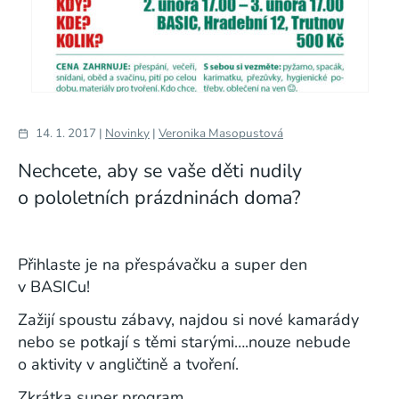
14. 1. 2017 |
Novinky
|
Veronika Masopustová
Nechcete, aby se vaše děti nudily
o pololetních prázdninách doma?
Přihlaste je na přespávačku a super den
v BASICu!
Zažijí spoustu zábavy, najdou si nové kamarády
nebo se potkají s těmi starými….nouze nebude
o aktivity v angličtině a tvoření.
Zkrátka super program.