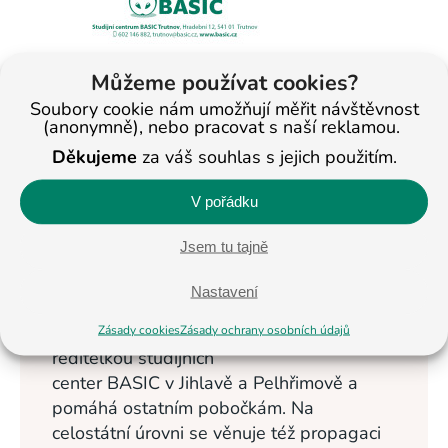
Můžeme používat cookies?
Soubory cookie nám umožňují měřit návštěvnost
(anonymně), nebo pracovat s naší reklamou.
< Na všechny články
Děkujeme
za váš souhlas s jejich použitím.
V pořádku
Veronika
Masopustová
Jsem tu tajně
Vzdělávání dětí se
Nastavení
věnuje od roku
2013. Nyní je
Zásady cookies
Zásady ochrany osobních údajů
ředitelkou studijních
center BASIC v Jihlavě a Pelhřimově a
pomáhá ostatním pobočkám. Na
celostátní úrovni se věnuje též propagaci