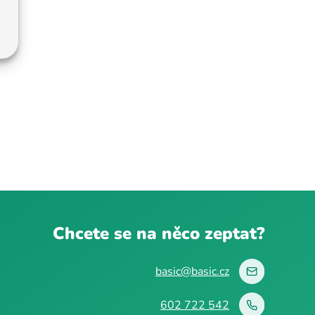
Chcete se na něco zeptat?
basic@basic.cz
602 722 542