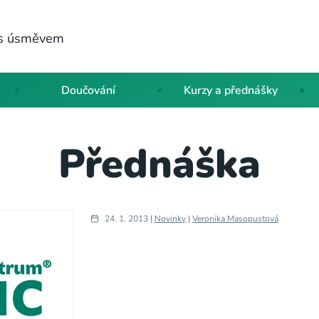
a s úsměvem
Doučování
Kurzy a přednášky
Přednáška
24. 1. 2013 |
Novinky
|
Veronika Masopustová