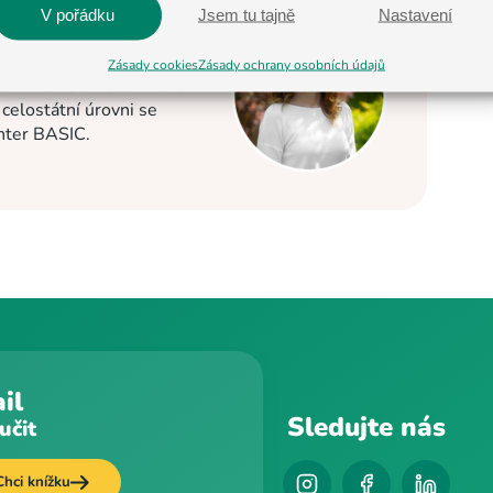
V pořádku
Jsem tu tajně
Nastavení
 2013. Nyní je
Zásady cookies
Zásady ochrany osobních údajů
C v Jihlavě a Pelhřimově
elostátní úrovni se
enter BASIC.
il
Sledujte nás
učit
Chci knížku