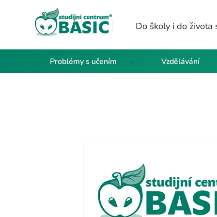
Do školy i do život
Problémy s učením
Vzdělávání