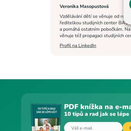
Veronika Masopustová
Vzdělávání dětí se věnuje od roku
ředitelkou studijních center BASI
a pomáhá ostatním pobočkám. Na c
věnuje též propagaci studijních c
Profil na LinkedIn
PDF knížka na e-ma
10 tipů a rad jak se lépe 