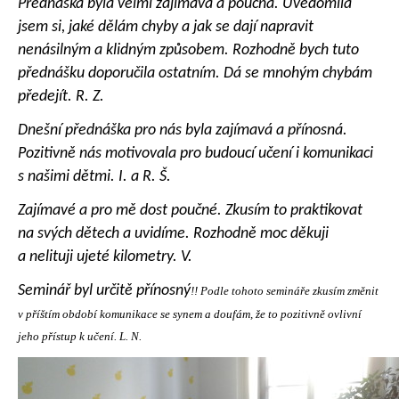
Přednáška byla velmi zajímavá a poučná. Uvědomila
jsem si, jaké dělám chyby a jak se dají napravit
nenásilným a klidným způsobem. Rozhodně bych tuto
přednášku doporučila ostatním. Dá se mnohým chybám
předejít. R. Z.
Dnešní přednáška pro nás byla zajímavá a přínosná.
Pozitivně nás motivovala pro budoucí učení i komunikaci
s našimi dětmi. I. a R. Š.
Zajímavé a pro mě dost poučné. Zkusím to praktikovat
na svých dětech a uvidíme. Rozhodně moc děkuji
a nelituji ujeté kilometry. V.
Seminář byl určitě přínosný
!! Podle tohoto semináře zkusím změnit
v příštím období komunikace se synem a doufám, že to pozitivně ovlivní
jeho přístup k učení. L. N.