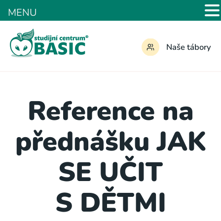
MENU
Naše tábory
Reference na
přednášku JAK
SE UČIT
S DĚTMI