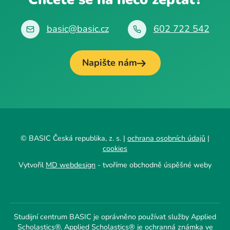
basic@basic.cz
602 722 542
Napište nám
© BASIC Česká republika, z. s. |
ochrana osobních údajů
|
cookies
Vytvořil
MD webdesign
- tvoříme obchodně úspěšné weby
Studijní centrum BASIC je oprávněno používat služby Applied
Scholastics®. Applied Scholastics® je ochranná známka ve