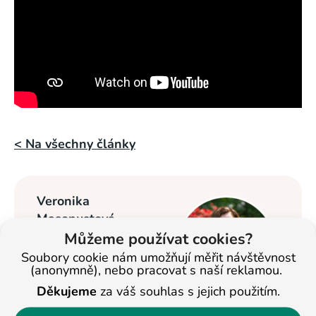
< Na všechny články
Veronika
Masopustová
Můžeme používat cookies?
Vzdělávání dětí se
Soubory cookie nám umožňují měřit návštěvnost
věnuje od roku
(anonymně), nebo pracovat s naší reklamou.
2013. Nyní je
Děkujeme
za váš souhlas s jejich použitím.
ředitelkou studijních
center BASIC v Jihlavě a Pelhřimově a