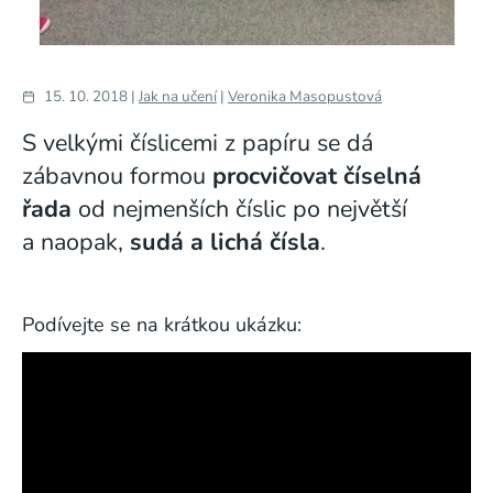
15. 10. 2018 |
Jak na učení
|
Veronika Masopustová
S velkými číslicemi z papíru se dá
zábavnou formou
procvičovat číselná
řada
od nejmenších číslic po největší
a naopak,
sudá a lichá čísla
.
Podívejte se na krátkou ukázku: