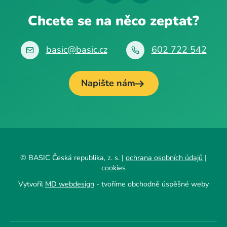
Chcete se na něco zeptat?
basic@basic.cz
602 722 542
Napište nám
© BASIC Česká republika, z. s. |
ochrana osobních údajů
|
cookies
Vytvořil
MD webdesign
- tvoříme obchodně úspěšné weby