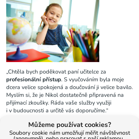
„Chtěla bych poděkovat paní učitelce za
profesionální přístup
. S vyučováním byla moje
dcera velice spokojená a doučování ji velice bavilo.
Myslím si, že je Nikol dostatečně připravená na
přijímací zkoušky. Ráda vaše služby využiji
i v budoucnosti a určitě vás doporučíme.“
Hana Vondráková, maminka Nikol – 15 let
Můžeme používat cookies?
Soubory cookie nám umožňují měřit návštěvnost
(anonymně), nebo pracovat s naší reklamou.