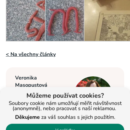
< Na všechny články
Veronika
Masopustová
Můžeme používat cookies?
Vzdělávání dětí se
věnuje od roku
Soubory cookie nám umožňují měřit návštěvnost
(anonymně), nebo pracovat s naší reklamou.
2013. Nyní je
Děkujeme
za váš souhlas s jejich použitím.
ředitelkou studijních
center BASIC v Jihlavě a Pelhřimově a