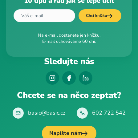
10 tipů a rad jak se lépe učit
Chci knížku
Na e-mail dostanete jen knížku.
E-mail uchováváme 60 dní.
Sledujte nás
Chcete se na něco zeptat?
basic@basic.cz
602 722 542
Napište nám