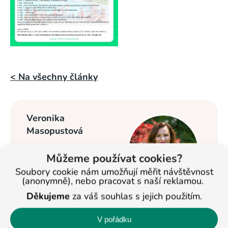
< Na všechny články
Veronika
Masopustová
Vzdělávání dětí se
Můžeme používat cookies?
věnuje od roku
Soubory cookie nám umožňují měřit návštěvnost
2013. Nyní je
(anonymně), nebo pracovat s naší reklamou.
ředitelkou studijních
Děkujeme
za váš souhlas s jejich použitím.
center BASIC v Jihlavě a Pelhřimově a
pomáhá ostatním pobočkám. Na
V pořádku
celostátní úrovni se věnuje též propagaci