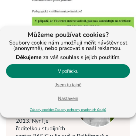
Můžeme používat cookies?
Soubory cookie nám umožňují měřit návštěvnost
(anonymně), nebo pracovat s naší reklamou.
Děkujeme
za váš souhlas s jejich použitím.
< Na všechny články
V pořádku
Jsem tu tajně
Veronika
Masopustová
Nastavení
Vzdělávání dětí se
Zásady cookies
Zásady ochrany osobních údajů
věnuje od roku
2013. Nyní je
ředitelkou studijních