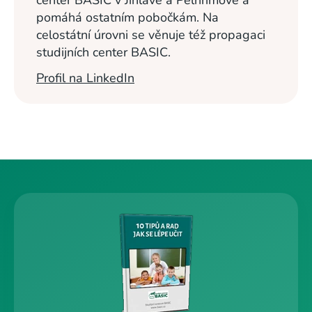
center BASIC v Jihlavě a Pelhřimově a
pomáhá ostatním pobočkám. Na
celostátní úrovni se věnuje též propagaci
studijních center BASIC.
Profil na LinkedIn