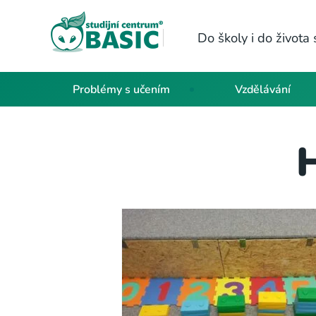
Do školy i do život
Problémy s učením
Vzdělávání