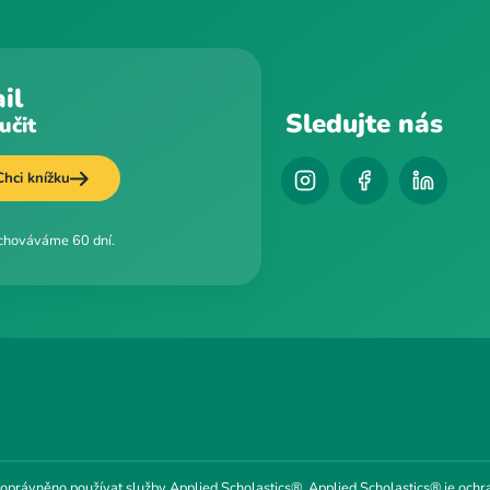
il
Sledujte nás
učit
Chci knížku
uchováváme 60 dní.
 oprávněno používat služby Applied Scholastics®. Applied Scholastics® je ochr