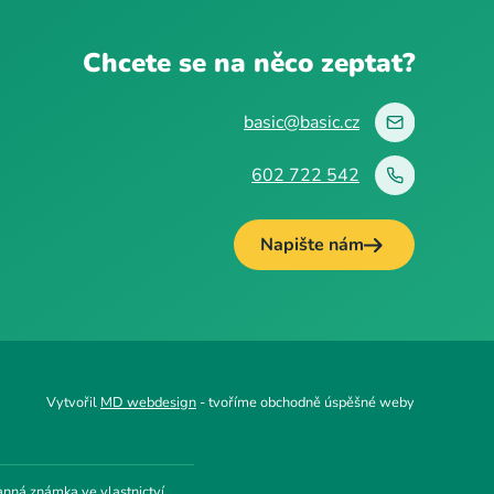
Chcete se na něco zeptat?
basic@basic.cz
602 722 542
Napište nám
Vytvořil
MD webdesign
- tvoříme obchodně úspěšné weby
anná známka ve vlastnictví