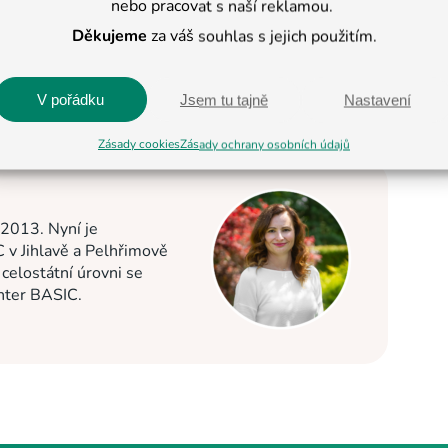
nebo pracovat s naší reklamou.
Děkujeme
za váš souhlas s jejich použitím.
V pořádku
Jsem tu tajně
Nastavení
Zásady cookies
Zásady ochrany osobních údajů
 2013. Nyní je
C v Jihlavě a Pelhřimově
elostátní úrovni se
enter BASIC.