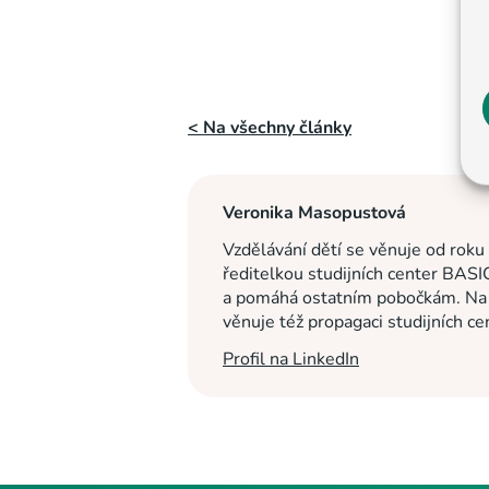
< Na všechny články
Veronika Masopustová
Vzdělávání dětí se věnuje od roku
ředitelkou studijních center BASI
a pomáhá ostatním pobočkám. Na c
věnuje též propagaci studijních c
Profil na LinkedIn