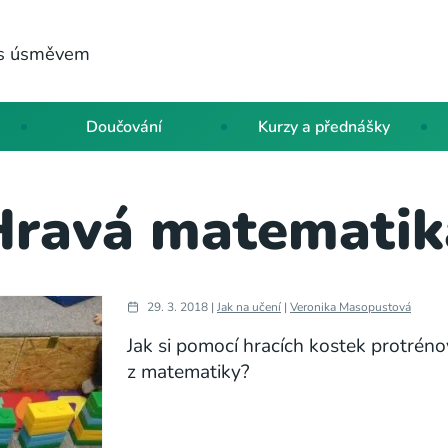
a s úsměvem
Doučování
Kurzy a přednášky
Hravá matematik
29. 3. 2018 |
Jak na učení
|
Veronika Masopustová
Jak si pomocí hracích kostek protrén
z matematiky?