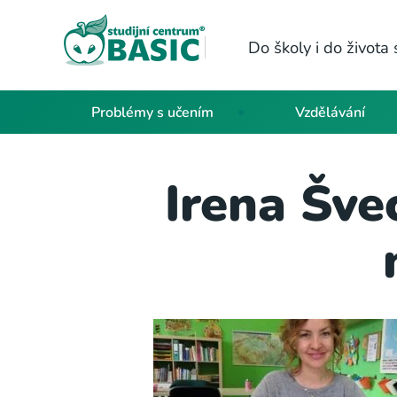
Do školy i do život
Problémy s učením
Vzdělávání
Irena Šve