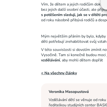
Vím, že dětem a jejich rodičům dokážem
bez jejich další osobní účasti, ale př
s potěšením sleduji, jak se v dítěti p
od roku násobně přibývá rodičů a dospě
Mým největším přáním by bylo, kdyby 
děti potřebují zrehabilitovat svůj vzta
V této souvislosti si dovolím zmínit n
Vysočině. Tam si konečně budou moci jak
vzdělávání
, aby mohli dětem dopřát
< Na všechny články
Veronika Masopustová
Vzdělávání dětí se věnuje od roku
ředitelkou studijních center BASI