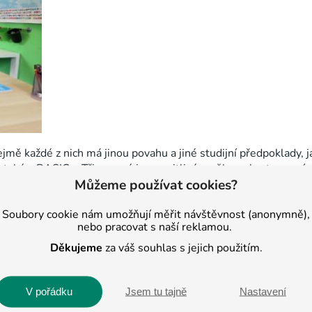
ě každé z nich má jinou povahu a jiné studijní předpoklady, ja
ě také v BASICu. Tři synové jsou v citlivém věku puberty, musí
Můžeme používat cookies?
ědčená, že
pod vlivem zásad, které už sedmý rok „nosím domů“
ání, nadprůměrné.
Soubory cookie nám umožňují měřit návštěvnost (anonymně),
nebo pracovat s naší reklamou.
hovory s dětmi a jejich rodiči, si vzpomenu na své pocity z prv
Děkujeme
za váš souhlas s jejich použitím.
ítili stejně dobře, jako já před lety. Proto pozorně naslouchá
 očima obrázek porozumění,
abych jim dokázala ušít řešení přes
V pořádku
Jsem tu tajně
Nastavení