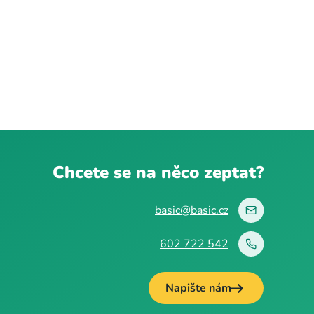
Chcete se na něco zeptat?
basic@basic.cz
602 722 542
Napište nám