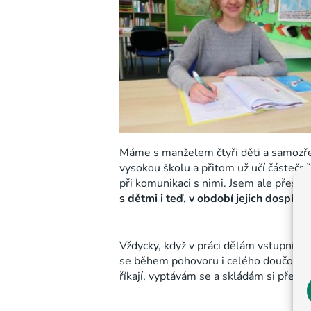
Máme s manželem čtyři děti a samozřejm
vysokou školu a přitom už učí částečn
při komunikaci s nimi. Jsem ale přesv
s dětmi i teď, v období jejich dospív
Vždycky, když v práci dělám vstupní po
se během pohovoru i celého doučování c
říkají, vyptávám se a skládám si před