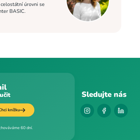
elostátní úrovni se
enter BASIC.
il
Sledujte nás
učit
Chci knížku
uchováváme 60 dní.