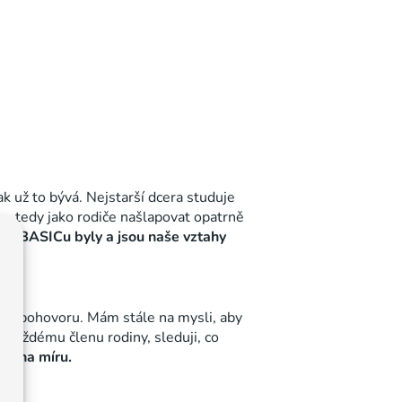
k už to bývá. Nejstarší dcera studuje
me tedy jako rodiče našlapovat opatrně
 z BASICu byly a jsou naše vztahy
ního pohovoru. Mám stále na mysli, aby
m každému členu rodiny, sleduji, co
ně na míru.