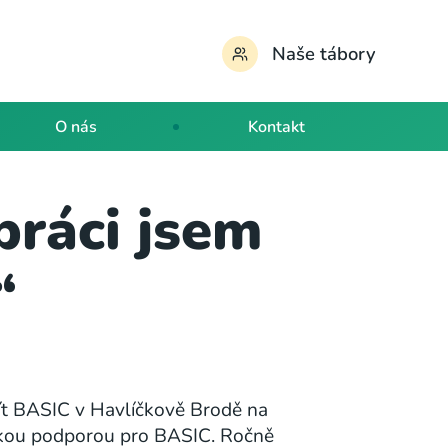
Naše tábory
O nás
Kontakt
práci jsem
“
řít BASIC v Havlíčkově Brodě na
lkou podporou pro BASIC. Ročně