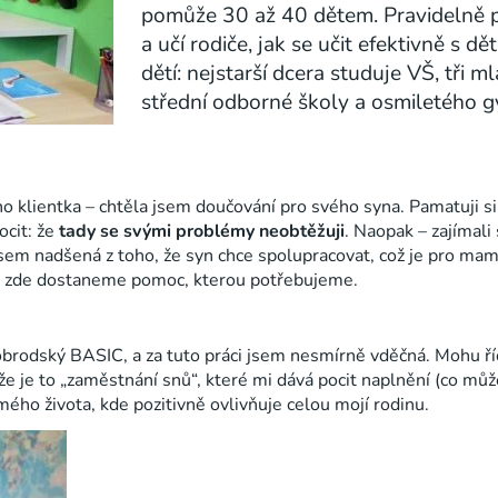
pomůže 30 až 40 dětem
.
Pravidelně 
a učí rodiče, jak se učit efektivně s 
dětí: nejstarší dcera studuje VŠ, tři 
střední odborné školy a osmiletého g
 klientka – chtěla jsem doučování pro svého syna. Pamatuji si
cit: že
tady se svými problémy neobtěžuji
. Naopak – zajímali
jsem nadšená z toho, že syn chce spolupracovat, což je pro ma
že zde dostaneme pomoc, kterou potřebujeme.
brodský BASIC, a za tuto práci jsem nesmírně vděčná. Mohu říct
e je to „zaměstnání snů“, které mi dává pocit naplnění (co mů
ého života, kde pozitivně ovlivňuje celou mojí rodinu.