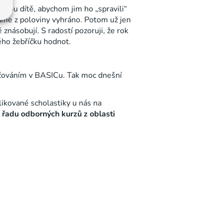
edou dítě, abychom jim ho „spravili“
máme z poloviny vyhráno. Potom už jen
znásobují. S radostí pozoruji, že rok
ého žebříčku hodnot.
učováním v BASICu. Tak moc dnešní
likované scholastiky u nás na
 řadu odborných kurzů z oblasti