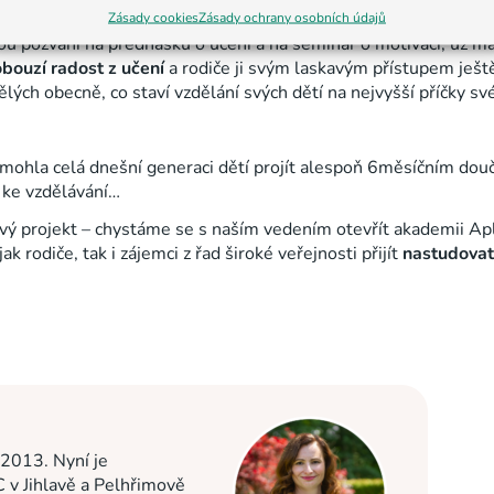
Zásady cookies
Zásady ochrany osobních údajů
e pomoci dokonce víc, než očekávají. Jestliže k nám jen nepřiv
ijmou pozvání na přednášku o učení a na seminář o motivaci, už 
robouzí radost z učení
a rodiče ji svým laskavým přístupem ještě 
lých obecně, co staví vzdělání svých dětí na nejvyšší příčky sv
mohla celá dnešní generaci dětí projít alespoň 6měsíčním do
h ke vzdělávání…
ový projekt – chystáme se s naším vedením otevřít akademii Ap
 rodiče, tak i zájemci z řad široké veřejnosti přijít
nastudovat
 2013. Nyní je
C v Jihlavě a Pelhřimově