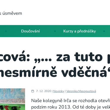
a s úsměvem
Doučování
Kurzy a přednášky
cová: „… za tuto 
nesmírně vděčná
7. 12. 2020 |
Novinky
|
Veronika Masopustová
Naše kolegyně Irča se rozhodla otev
podzim roku 2013. Od té doby je ve