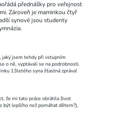
pořádá přednášky pro veřejnost
dětmi. Zároveň je maminkou čtyř
mladší synové jsou studenty
ymnázia.
, jaký jsem tehdy při vstupním
 se o ně, vyptávali se na podrobnosti.
minku 13letého syna šťastná zpráva!
, že mi tato práce obrátila život
že být lepšího než pomáhat dětem?),