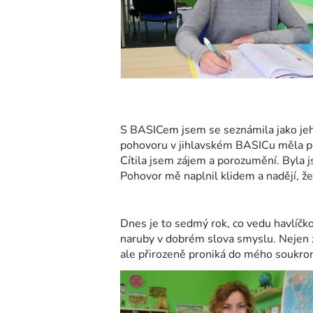
S BASICem jsem se seznámila jako jeho
pohovoru v jihlavském BASICu měla po
Cítila jsem zájem a porozumění. Byla 
Pohovor mě naplnil klidem a nadějí, 
Dnes je to sedmý rok, co vedu havlíčko
naruby v dobrém slova smyslu. Nejen ž
ale přirozeně proniká do mého soukrom