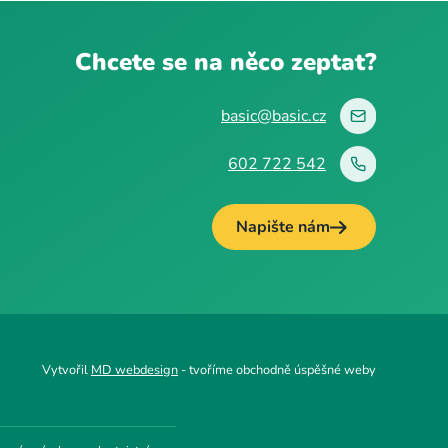
Chcete se na něco zeptat?
basic@basic.cz
602 722 542
Napište nám
Vytvořil
MD webdesign
- tvoříme obchodně úspěšné weby