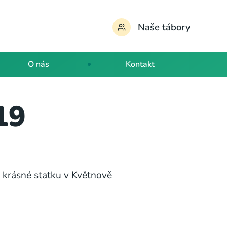
Naše tábory
O nás
Kontakt
19
a krásné statku v Květnově