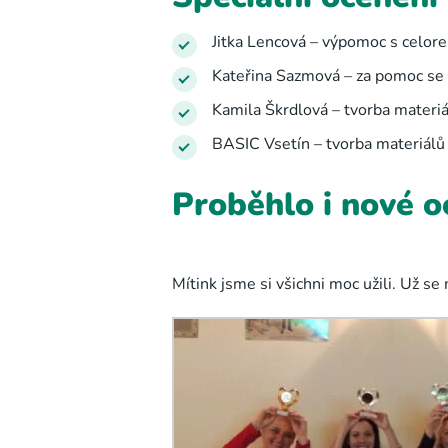
Jitka Lencová – výpomoc s celor
Kateřina Sazmová – za pomoc se 
Kamila Škrdlová – tvorba materiá
BASIC Vsetín – tvorba materiálů
Proběhlo i nové o
Mítink jsme si všichni moc užili. Už s