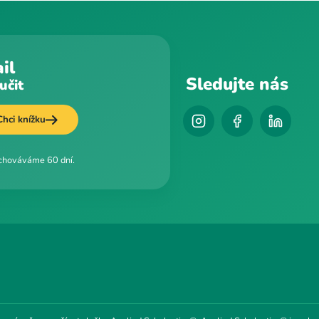
il
Sledujte nás
učit
Chci knížku
uchováváme 60 dní.