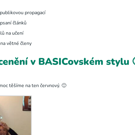
epublikovou propagací
psaní článků
lů na učení
 na větné členy
cenění v BASICovském stylu 
e moc těšíme na ten červnový. 🙂