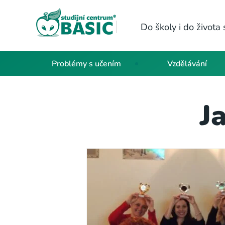
Do školy i do život
Problémy s učením
Vzdělávání
J