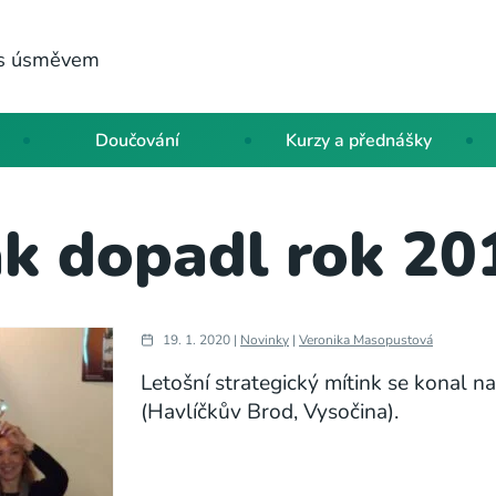
a s úsměvem
Doučování
Kurzy a přednášky
ak dopadl rok 20
19. 1. 2020 |
Novinky
|
Veronika Masopustová
Letošní strategický mítink se konal n
(Havlíčkův Brod, Vysočina).