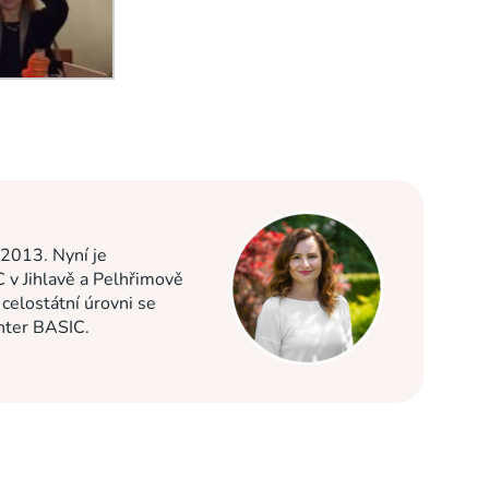
 2013. Nyní je
C v Jihlavě a Pelhřimově
elostátní úrovni se
enter BASIC.