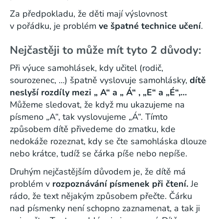
Za předpokladu, že děti mají výslovnost
v pořádku, je problém
ve špatné technice učení
.
Nejčastěji to může mít tyto 2 důvody:
Při výuce samohlásek, kdy učitel (rodič,
sourozenec, …) špatně vyslovuje samohlásky,
dítě
neslyší rozdíly mezi „ A“ a „ Á“ , „E“ a „É“,…
Můžeme sledovat, že když mu ukazujeme na
písmeno „A“, tak vyslovujeme „Á“. Tímto
způsobem dítě přivedeme do zmatku, kde
nedokáže rozeznat, kdy se čte samohláska dlouze
nebo krátce, tudíž se čárka píše nebo nepíše.
Druhým nejčastějším důvodem je, že dítě má
problém v
rozpoznávání písmenek při čtení.
Je
rádo, že text nějakým způsobem přečte. Čárku
nad písmenky není schopno zaznamenat, a tak ji