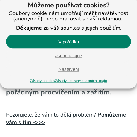
Můžeme používat cookies?
samohlásky,
následně slabiky a pak krátká
dvouslabičná slova. Při psaní je vhodné dítě
Soubory cookie nám umožňují měřit návštěvnost
(anonymně), nebo pracovat s naší reklamou.
naučit, že jakmile napíše dlouhou samohlásku, tak
ihned napíše znaménko nad písmenko. Ne, až
Děkujeme
za váš souhlas s jejich použitím.
bude mít napsané celé slovo. To mu bere
V pořádku
pozornost a může snáze dělat chyby.
Jsem tu tajně
Jako vždy při učení, je velice důležité,
Nastavení
dělat vše s trpělivostí, nesmírnou
Zásady cookies
Zásady ochrany osobních údajů
náklonností, správným potvrzováním,
pořádným procvičením a zažitím.
Pozorujete, že vám to dělá problém?
Pomůžeme
vám s tím ->>>