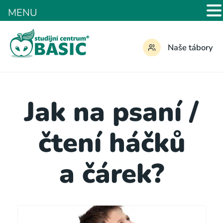
MENU
Naše tábory
Jak na psaní /
čtení háčků
a čárek?