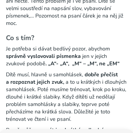
ani nečte. Tento problém je i ve psaní. Dítě se
velmi soustředí na napsání slov, vybavování
písmenek,… Pozornost na psaní čárek je na něj již
moc.
Co s tím?
Je potřeba si dávat bedlivý pozor, abychom
správně vyslovovali písmenka
jen v jejich
zvukové podobě
. „A“- „A“, „M“ – „M“, ne „EM“
Dítě musí, hlavně u samohlásek,
dobře přečíst
a rozpoznat jejich zvuk,
a to u krátkých i dlouhých
samohlásek. Poté musíme trénovat, krok po kroku,
dlouhé i krátké slabiky. Když dítěti už nedělají
problém samohlásky a slabiky, teprve poté
přecházíme na krátká slova. Důležité je toto
trénovat ve čtení i ve psaní.
Prvně můžeme
psát jen krátké a dlouhé