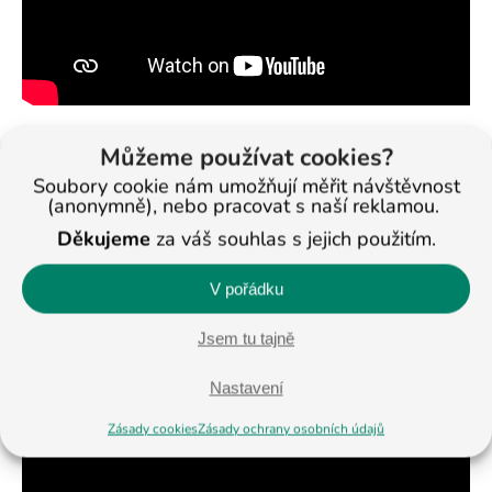
Můžeme používat cookies?
Jak na vyjmenovaná
Soubory cookie nám umožňují měřit návštěvnost
slova
(anonymně), nebo pracovat s naší reklamou.
Děkujeme
za váš souhlas s jejich použitím.
Klíčem ke správnému naučení a pochopení
V pořádku
vyjmenovaných slov je porozumění významu
jednotlivých výrazů. Poté bude dítě schopno
Jsem tu tajně
vyjmenovaná slova správně používat.
Nastavení
Zásady cookies
Zásady ochrany osobních údajů