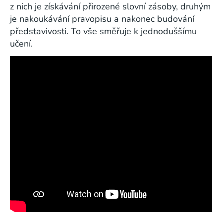
z nich je získávání přirozené slovní zásoby, druhým
je nakoukávání pravopisu a nakonec budování
představivosti. To vše směřuje k jednoduššímu
učení.