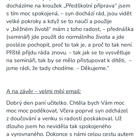
docházíme na kroužek „Předškolní příprava“ jsem
s tím moc spokojená, – syn dochází rád, jsou vidět
velké pokroky a když se to naučí a použije
v „běžném životě“ mám z toho radost, – přednáška
(seminář) jde použít do normálního života a jde
posléze pochopit, proč to tak je, a proč to tak není.
Příště přijdu ráda znovu. – tak jak se to vysvětluje
na semináři, tak by se mělo přistupovat k dítěti, –
jsme rádi, že tady chodíme. – Děkujeme.“
A na závěr – velmi milý email:
Dobrý den paní učitelko. Chtěla bych Vám moc
moc moc poděkovat. Včera poprvé syn odcházel
z doučování a venku si radostí poskakoval. Už
dlouho jsem ho neviděla tak spokojeného
a vyrovnaného. Dokonce s námi celou cestu autem