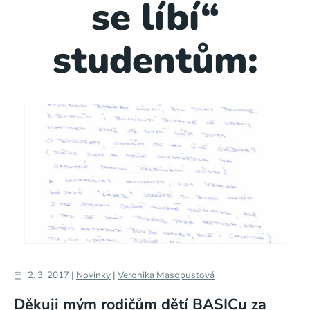
se líbí“
studentům:
2. 3. 2017 |
Novinky
|
Veronika Masopustová
Děkuji mým rodičům dětí BASICu za