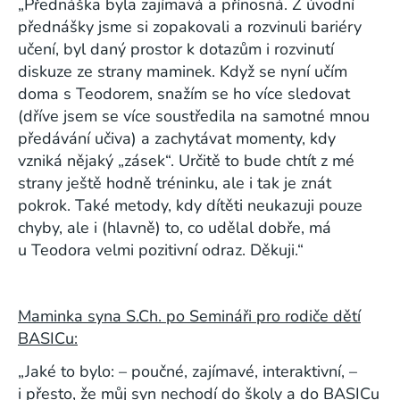
„Přednáška byla zajímavá a přínosná. Z úvodní
přednášky jsme si zopakovali a rozvinuli bariéry
učení, byl daný prostor k dotazům i rozvinutí
diskuze ze strany maminek. Když se nyní učím
doma s Teodorem, snažím se ho více sledovat
(dříve jsem se více soustředila na samotné mnou
předávání učiva) a zachytávat momenty, kdy
vzniká nějaký „zásek“. Určitě to bude chtít z mé
strany ještě hodně tréninku, ale i tak je znát
pokrok. Také metody, kdy dítěti neukazuji pouze
chyby, ale i (hlavně) to, co udělal dobře, má
u Teodora velmi pozitivní odraz. Děkuji.“
Maminka syna S.Ch. po Semináři pro rodiče dětí
BASICu:
„Jaké to bylo: – poučné, zajímavé, interaktivní, –
i přesto, že můj syn nechodí do školy a do BASICu