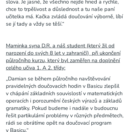
slova. Je jasné, že všechno nejde hned a rychle,
chce to trpělivost a důslednost a tu naše paní
učitelka má. Kačka zvládá doučování výborně, líbí
se jí tady a vždy se těší.“
Maminka syna D.R. a náš student (který žil od
narození do svých 8 let v zahraničí) při ukončení
půlročního kurzu, který byl zaměřen na doplnění
celého učiva 1. A 2. třídy:
„Damian se během půlročního navštěvování
pravidelných doučovacích hodin v Basicu zlepšil
v chápání základních souvislostí v matematických
operacích i porozumění českých výrazů a základů
gramatiky. Pokud budeme i nadále v budoucnu
řešit partikulární problémy v různých předmětech,
rádi se obrátíme opět na doučovací program
v Basicu.“