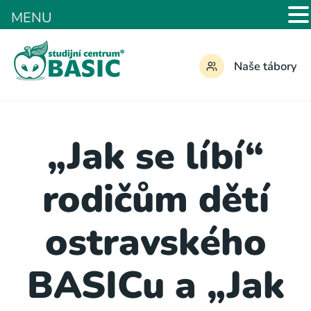
MENU
Naše tábory
„Jak se líbí“
rodičům dětí
ostravského
BASICu a „Jak