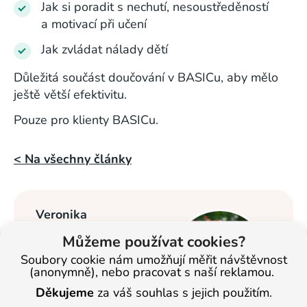
Jak si poradit s nechutí, nesoustředěností
a motivací při učení
Jak zvládat nálady dětí
Důležitá součást doučování v BASICu, aby mělo
ještě větší efektivitu.
Pouze pro klienty BASICu.
< Na všechny články
Veronika
Masopustová
Můžeme používat cookies?
Vzdělávání dětí se
Soubory cookie nám umožňují měřit návštěvnost
(anonymně), nebo pracovat s naší reklamou.
věnuje od roku
2013. Nyní je
Děkujeme
za váš souhlas s jejich použitím.