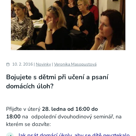
10. 2. 2016 |
Novinky
|
Veronika Masopustová
Bojujete s dětmi při učení a psaní
domácích úloh?
Přijďte v úterý
28. ledna od 16:00 do
18:00
na odpolední dvouhodinový seminář, na
kterém se dozvíte:
Jak psát domácí úkoly, aby se dítě nevztekalo