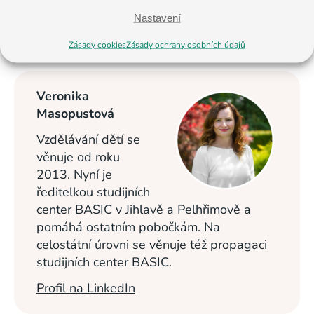
Nastavení
< Na všechny články
Zásady cookies
Zásady ochrany osobních údajů
Veronika
Masopustová
Vzdělávání dětí se
věnuje od roku
2013. Nyní je
ředitelkou studijních
center BASIC v Jihlavě a Pelhřimově a
pomáhá ostatním pobočkám. Na
celostátní úrovni se věnuje též propagaci
studijních center BASIC.
Profil na LinkedIn