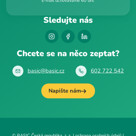
E-mail uchováváme 60 dní.
Sledujte nás
Chcete se na něco zeptat?
basic@basic.cz
602 722 542
Napište nám
© BASIC Česká republika, z. s. |
ochrana osobních údajů
|