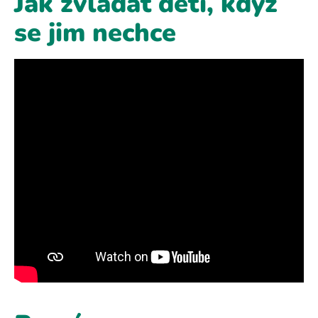
Jak zvládat děti, když
se jim nechce