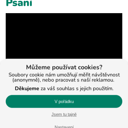
Psaní
Můžeme používat cookies?
Soubory cookie nám umožňují měřit návštěvnost
(anonymně), nebo pracovat s naší reklamou.
Děkujeme
za váš souhlas s jejich použitím.
V pořádku
Jsem tu tajně
Trénujeme počítání
Nastavení