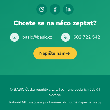
Chcete se na něco zeptat?
basic@basic.cz
602 722 542
Napište nám
© BASIC Česká republika, z. s. |
ochrana osobních údajů
|
cookies
Vytvořil
MD webdesign
- tvoříme obchodně úspěšné weby