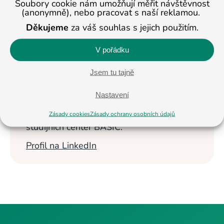
Soubory cookie nám umožňují měřit návštěvnost
Veronika
(anonymně), nebo pracovat s naší reklamou.
Masopustová
Děkujeme
za váš souhlas s jejich použitím.
Vzdělávání dětí se
V pořádku
věnuje od roku
2013. Nyní je
Jsem tu tajně
ředitelkou studijních
center BASIC v Jihlavě a Pelhřimově a
Nastavení
pomáhá ostatním pobočkám. Na
celostátní úrovni se věnuje též propagaci
Zásady cookies
Zásady ochrany osobních údajů
studijních center BASIC.
Profil na LinkedIn