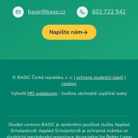
basic@basic.cz
602 722 542
Napište nám
© BASIC Česká republika, z. s. |
ochrana osobních údajů
|
cookies
Vytvořil
MD webdesign
- tvoříme obchodně úspěšné weby
Studijní centrum BASIC je oprávněno používat služby Applied
Scholastics®. Applied Scholastics® je ochranná známka ve
vlastnictví mezinárodní organizace Association for Better Living