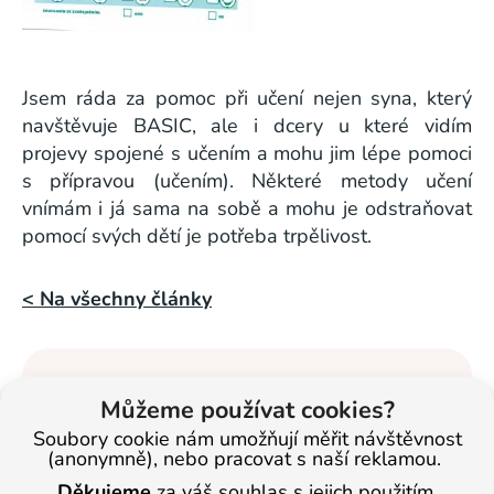
Jsem ráda za pomoc při učení nejen syna, který
navštěvuje BASIC, ale i dcery u které vidím
projevy spojené s učením a mohu jim lépe pomoci
s přípravou (učením). Některé metody učení
vnímám i já sama na sobě a mohu je odstraňovat
pomocí svých dětí je potřeba trpělivost.
< Na všechny články
Veronika
Můžeme používat cookies?
Masopustová
Soubory cookie nám umožňují měřit návštěvnost
Vzdělávání dětí se
(anonymně), nebo pracovat s naší reklamou.
věnuje od roku
Děkujeme
za váš souhlas s jejich použitím.