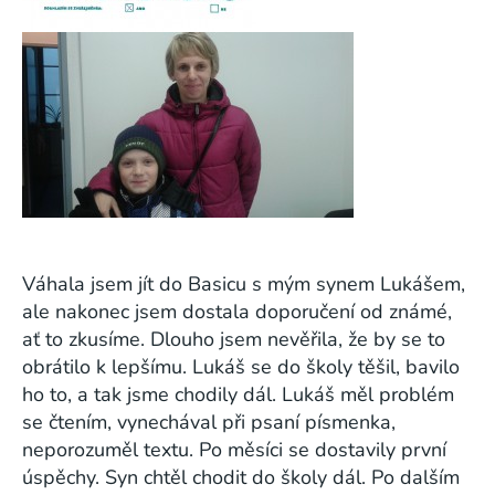
Váhala jsem jít do Basicu s mým synem Lukášem,
ale nakonec jsem dostala doporučení od známé,
ať to zkusíme. Dlouho jsem nevěřila, že by se to
obrátilo k lepšímu. Lukáš se do školy těšil, bavilo
ho to, a tak jsme chodily dál. Lukáš měl problém
se čtením, vynechával při psaní písmenka,
neporozuměl textu. Po měsíci se dostavily první
úspěchy. Syn chtěl chodit do školy dál. Po dalším