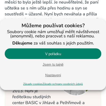
měsíci to bylo ještě lepší. Je neuvěřitelné, že paní
učitelka se s ním učila přes hodinu a syn se
soustředil = úžasné. Nyní bych neváhala a přišla
bych s jakýmkoliv problémem. Mohu jen doporučit,
Můžeme používat cookies?
pokud chcete, aby se děti netrápily. Vřelé díky
Soubory cookie nám umožňují měřit návštěvnost
všem lidem v BASICu. Děkuji Kratochvílová
(anonymně), nebo pracovat s naší reklamou.
Děkujeme
za váš souhlas s jejich použitím.
< Na všechny články
V pořádku
Veronika
Jsem tu tajně
Masopustová
Nastavení
Vzdělávání dětí se
Zásady cookies
Zásady ochrany osobních údajů
věnuje od roku
2013. Nyní je
ředitelkou studijních
center BASIC v Jihlavě a Pelhřimově a