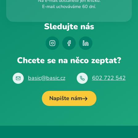
Na e-mail dostanete jen knížku.
E-mail uchováváme 60 dní.
Sledujte nás
Chcete se na něco zeptat?
basic@basic.cz
602 722 542
Napište nám