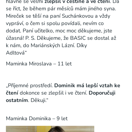
hlavně se velmi
zlepšil v češtině a ve čtení
. Dá
se říct, že během pár měsíců mám jiného syna.
Mireček se těší na paní Suchánkovou a vždy
vypráví, o čem si spolu povídali, nevím co
dodat.
Paní učitelko, moc moc děkujeme, jste
úžasná!
P. S. Děkujeme, že BASIC se dostal až
k nám, do Mariánských Lázní.
Díky
Adltová“
Maminka Miroslava – 11 let
„Příjemné prostředí.
Dominik má lepší vztah ke
čtení
dokonce se zlepšil i ve čtení.
Doporučuji
ostatním
. Děkuji.“
Maminka Dominika – 9 let