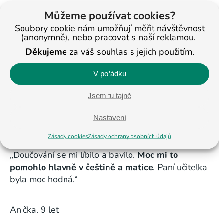
Můžeme používat cookies?
„Do BASICu jezdím pravidelně, moc mi to pomáhá
v učení hlavně matematice. Moc mě to baví. Ve
Soubory cookie nám umožňují měřit návštěvnost
(anonymně), nebo pracovat s naší reklamou.
škole sem se zlepšila všeobecně,
pochopila jsem
Děkujeme
za váš souhlas s jejich použitím.
proč se vlastně učím a proč je to důležité
. Do
BASICu jezdím ráda je tam zábava, paní učitelku
V pořádku
mám moc ráda, je to člověk, který mi rozumí
a chápe.“
Jsem tu tajně
Kristýnka, 12 let
Nastavení
Zásady cookies
Zásady ochrany osobních údajů
„Doučování se mi líbilo a bavilo.
Moc mi to
pomohlo hlavně v češtině a matice
. Paní učitelka
byla moc hodná.“
Anička. 9 let