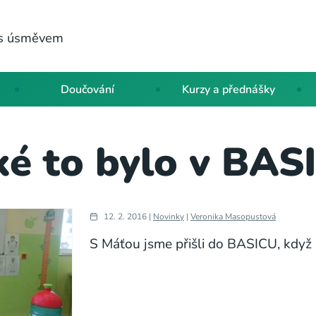
a s úsměvem
Doučování
Kurzy a přednášky
ké to bylo v BAS
12. 2. 2016 |
Novinky
|
Veronika Masopustová
S Máťou jsme přišli do BASICU, když