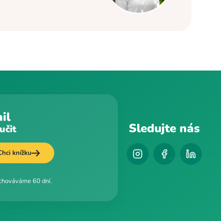
il
Sledujte nás
učit
Chci knížku
uchováváme 60 dní.