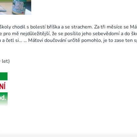
oly chodil s bolestí bříška a se strachem. Za tři měsíce se Máťa
 je pro mě nejdůležitější, že se posílilo jeho sebevědomí a do š
 a četl si… … Máťovi doučování určitě pomohlo, je to zase ten 
 let)