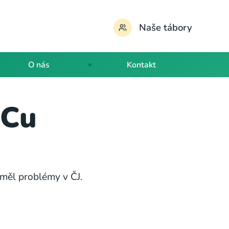
Naše tábory
O nás
Kontakt
ICu
 měl problémy v ČJ.