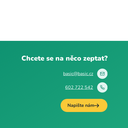
Chcete se na něco zeptat?
basic@basic.cz
602 722 542
Napište nám