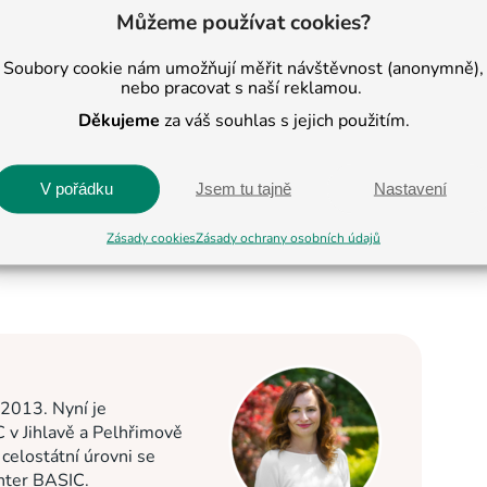
Můžeme používat cookies?
Soubory cookie nám umožňují měřit návštěvnost (anonymně),
nebo pracovat s naší reklamou.
Děkujeme
za váš souhlas s jejich použitím.
V pořádku
Jsem tu tajně
Nastavení
Zásady cookies
Zásady ochrany osobních údajů
 2013. Nyní je
C v Jihlavě a Pelhřimově
elostátní úrovni se
enter BASIC.