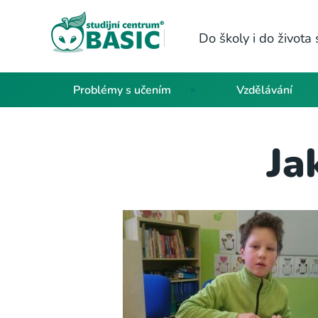
Do školy i do život
Problémy s učením
Vzdělávání
Ja