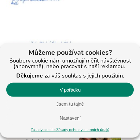
Můžeme používat cookies?
Soubory cookie nám umožňují měřit návštěvnost
(anonymně), nebo pracovat s naší reklamou.
Děkujeme
za váš souhlas s jejich použitím.
V pořádku
< Na všechny články
Jsem tu tajně
Nastavení
Veronika
Masopustová
Zásady cookies
Zásady ochrany osobních údajů