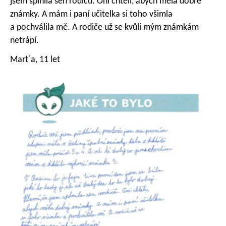
jsem splnila sen rodičů. Oni chtěli, abych měla dobré
známky. A mám i paní učitelka si toho všimla
a pochválila mě. A rodiče už se kvůli mým známkám
netrápí.
Mart´a, 11 let