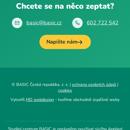
Chcete se na něco zeptat?
basic@basic.cz
602 722 542
Napište nám
© BASIC Česká republika, z. s. |
ochrana osobních údajů
|
cookies
Vytvořil
MD webdesign
- tvoříme obchodně úspěšné weby
Studijní centrum BASIC je oprávněno používat služby Applied