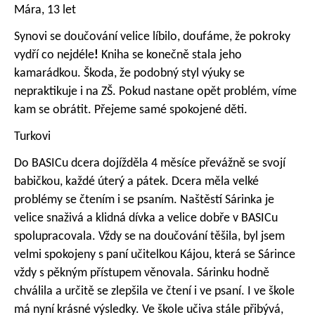
Mára, 13 let
Synovi se doučování velice líbilo, doufáme, že pokroky
vydří co nejdéle
!
Kniha se konečně stala jeho
kamarádkou.
Škoda, že podobný styl výuky se
nepraktikuje i na ZŠ. Pokud nastane opět problém, víme
kam se obrátit.
Přejeme samé spokojené děti.
Turkovi
Do BASICu dcera dojížděla 4 měsíce převážně se svojí
babičkou, každé úterý a pátek. Dcera měla velké
problémy se čtením i se psaním. Naštěstí Sárinka je
velice snaživá a klidná dívka a velice dobře v BASICu
spolupracovala. Vždy se na doučování těšila, byl jsem
velmi spokojeny s paní učitelkou Kájou, která se Sárince
vždy s pěkným přístupem věnovala. Sárinku hodně
chválila a určitě se zlepšila ve čtení i ve psaní. I ve škole
má nyní krásné výsledky. Ve škole učiva stále přibývá,