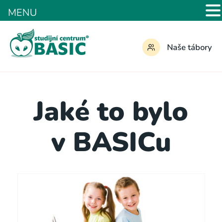
MENU
Naše tábory
Jaké to bylo
v BASICu