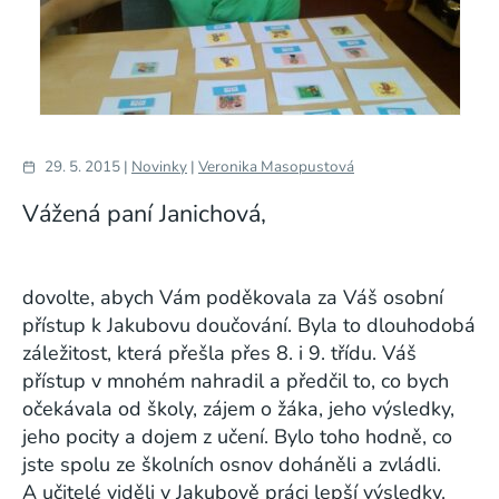
29. 5. 2015 |
Novinky
|
Veronika Masopustová
Vážená paní Janichová,
dovolte, abych Vám poděkovala za Váš osobní
přístup k Jakubovu doučování. Byla to dlouhodobá
záležitost, která přešla přes 8. i 9. třídu. Váš
přístup v mnohém nahradil a předčil to, co bych
očekávala od školy, zájem o žáka, jeho výsledky,
jeho pocity a dojem z učení. Bylo toho hodně, co
jste spolu ze školních osnov doháněli a zvládli.
A učitelé viděli v Jakubově práci lepší výsledky.