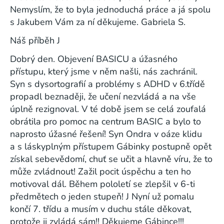
Nemyslím, že to byla jednoduchá práce a já spolu
s Jakubem Vám za ní děkujeme. Gabriela S.
Náš příběh J
Dobrý den. Objevení BASICU a úžasného
přístupu, který jsme v něm našli, nás zachránil.
Syn s dysortografií a problémy s ADHD v 6.třídě
propadl beznaději, že učení nezvládá a na vše
úplně rezignoval. V té době jsem se celá zoufalá
obrátila pro pomoc na centrum BASIC a bylo to
naprosto úžasné řešení! Syn Ondra v oáze klidu
a s láskyplným přístupem Gábinky postupně opět
získal sebevědomí, chuť se učit a hlavně víru, že to
může zvládnout! Zažil pocit úspěchu a ten ho
motivoval dál. Během pololetí se zlepšil v 6-ti
předmětech o jeden stupeň! J Nyní už pomalu
končí 7. třídu a musím v duchu stále děkovat,
protože ji zvládá sám!! Děkujeme Gábince!!!