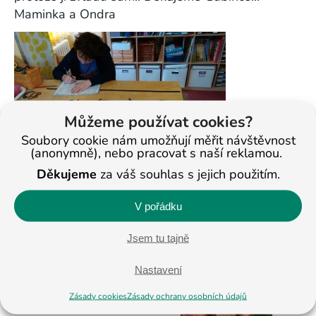
Maminka a Ondra
Můžeme používat cookies?
Soubory cookie nám umožňují měřit návštěvnost
(anonymně), nebo pracovat s naší reklamou.
Děkujeme
za váš souhlas s jejich použitím.
V pořádku
< Na všechny články
Jsem tu tajně
Nastavení
Veronika
Zásady cookies
Zásady ochrany osobních údajů
Masopustová