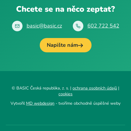
Chcete se na něco zeptat?
basic@basic.cz
602 722 542
Napište nám
© BASIC Česká republika, z. s. |
ochrana osobních údajů
|
cookies
Vytvořil
MD webdesign
- tvoříme obchodně úspěšné weby