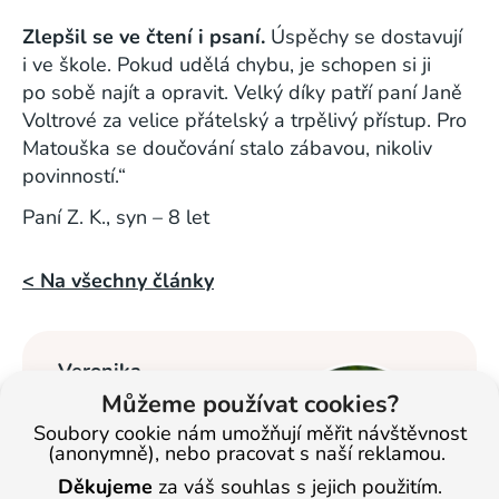
Zlepšil se ve čtení i psaní.
Úspěchy se dostavují
i ve škole. Pokud udělá chybu, je schopen si ji
po sobě najít a opravit. Velký díky patří paní Janě
Voltrové za velice přátelský a trpělivý přístup. Pro
Matouška se doučování stalo zábavou, nikoliv
povinností.“
Paní Z. K., syn – 8 let
< Na všechny články
Veronika
Masopustová
Můžeme používat cookies?
Soubory cookie nám umožňují měřit návštěvnost
Vzdělávání dětí se
(anonymně), nebo pracovat s naší reklamou.
věnuje od roku
Děkujeme
za váš souhlas s jejich použitím.
2013. Nyní je