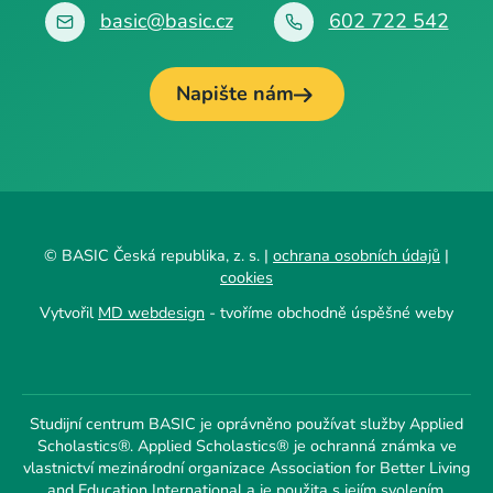
basic@basic.cz
602 722 542
Napište nám
© BASIC Česká republika, z. s. |
ochrana osobních údajů
|
cookies
Vytvořil
MD webdesign
- tvoříme obchodně úspěšné weby
Studijní centrum BASIC je oprávněno používat služby Applied
Scholastics®. Applied Scholastics® je ochranná známka ve
vlastnictví mezinárodní organizace Association for Better Living
and Education International a je použita s jejím svolením.