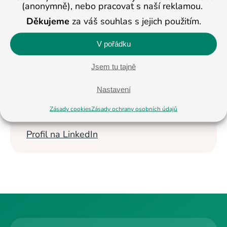
(anonymně), nebo pracovat s naší reklamou.
Masopustová
Děkujeme
za váš souhlas s jejich použitím.
Vzdělávání dětí se
věnuje od roku
V pořádku
2013. Nyní je
ředitelkou studijních
Jsem tu tajně
center BASIC v Jihlavě a Pelhřimově a
pomáhá ostatním pobočkám. Na
Nastavení
celostátní úrovni se věnuje též propagaci
Zásady cookies
Zásady ochrany osobních údajů
studijních center BASIC.
Profil na LinkedIn