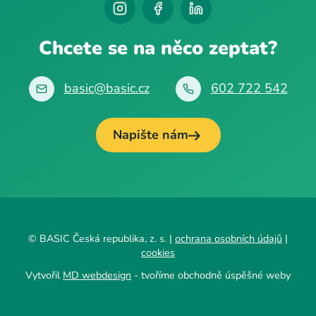
Chcete se na něco zeptat?
basic@basic.cz
602 722 542
Napište nám
© BASIC Česká republika, z. s. |
ochrana osobních údajů
|
cookies
Vytvořil
MD webdesign
- tvoříme obchodně úspěšné weby