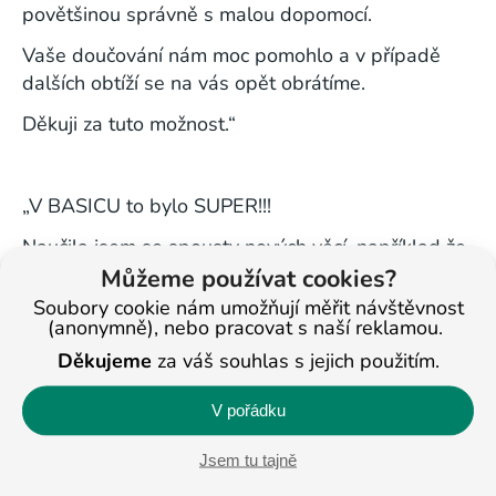
povětšinou správně s malou dopomocí.
Vaše doučování nám moc pomohlo a v případě
dalších obtíží se na vás opět obrátíme.
Děkuji za tuto možnost.“
„V BASICU to bylo SUPER!!!
Naučila jsem se spousty nových věcí, například že
když jsem unavená tak mám 3 bariéru
Můžeme používat cookies?
(nepochopené slovo). A taky jsem se naučila 3
Soubory cookie nám umožňují měřit návštěvnost
(anonymně), nebo pracovat s naší reklamou.
bariéry 1. nedostatek masy, 2. přeskočený
gradient, 3. nepochopené slovo.
Děkujeme
za váš souhlas s jejich použitím.
Děkuji učiteli Ondrovi zato, že mě to naučil.
V pořádku
Naučila jsem se to řešit ty bariéry a také vím, jaké
jsou jejich příznaky, bylo to prostě SUPER!“
Jsem tu tajně