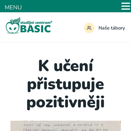
MENU
Naše tábory
K učení
přistupuje
pozitivněji