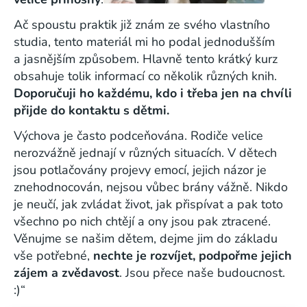
Ač spoustu praktik již znám ze svého vlastního
studia,
tento materiál mi ho podal
jednodušším
a jasnějším způsobem. Hlavně tento krátký kurz
obsahuje tolik informací co několik různých knih.
Doporučuji ho každému, kdo i třeba jen na chvíli
přijde do kontaktu s dětmi.
Výchova je často podceňována. Rodiče velice
nerozvážně jednají v různých situacích. V dětech
jsou potlačovány projevy emocí, jejich názor je
znehodnocován, nejsou vůbec brány vážně. Nikdo
je neučí, jak zvládat život, jak přispívat a pak toto
všechno po nich chtějí a ony jsou pak ztracené.
Věnujme se našim dětem, dejme jim do základu
vše potřebné,
nechte je rozvíjet, podpořme jejich
zájem a zvědavost
. Jsou přece naše budoucnost.
:)“