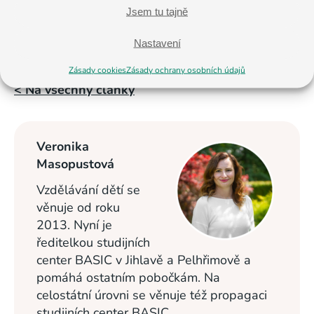
Jsem tu tajně
Školní rok by měl klasicky končit 30. června 2020.
Od 1. července 2020 začínají letní prázdniny.
Naše
Nastavení
letní tábory
proběhnou dle plánu. 🙂
Zásady cookies
Zásady ochrany osobních údajů
< Na všechny články
Veronika
Masopustová
Vzdělávání dětí se
věnuje od roku
2013. Nyní je
ředitelkou studijních
center BASIC v Jihlavě a Pelhřimově a
pomáhá ostatním pobočkám. Na
celostátní úrovni se věnuje též propagaci
studijních center BASIC.