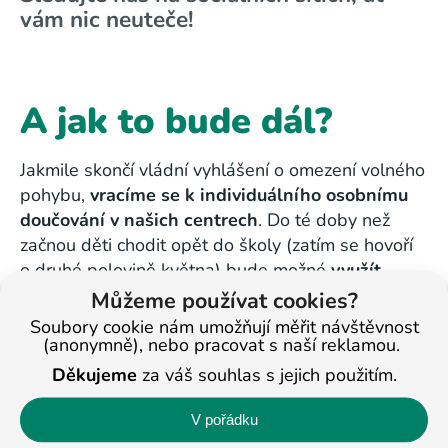
vám nic neuteče!
A jak to bude dál?
Jakmile skončí vládní vyhlášení o omezení volného
pohybu,
vracíme se k individuálního osobnímu
doučování v našich centrech
. Do té doby než
začnou děti chodit opět do školy (zatím se hovoří
o druhé polovině května) bude možné
využít
intenzivního doučování
a dohnat vše, co v době
Můžeme používat cookies?
„nucené“ přestávky uteklo.
Soubory cookie nám umožňují měřit návštěvnost
(anonymně), nebo pracovat s naší reklamou.
Přijímací zkoušky na střední školu by se měly
Děkujeme
za váš souhlas s jejich použitím.
konat dva týdny po znovuotevření škol
. Na rozdíl
od předešlých let bude pouze jeden termín
V pořádku
přijímacích zkoušek.