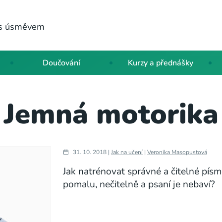
a s úsměvem
Doučování
Kurzy a přednášky
Jemná motorika
31. 10. 2018 |
Jak na učení
|
Veronika Masopustová
Jak natrénovat správné a čitelné písm
pomalu, nečitelně a psaní je nebaví?