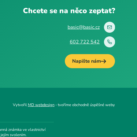
Chcete se na něco zeptat?
basic@basic.cz
602 722 542
Napište nám
Vytvořil
MD webdesign
- tvoříme obchodně úspěšné weby
anná známka ve vlastnictví
 jejím svolením.