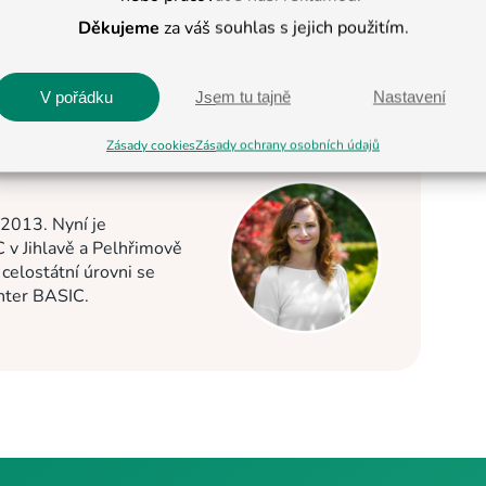
Děkujeme
za váš souhlas s jejich použitím.
V pořádku
Jsem tu tajně
Nastavení
Zásady cookies
Zásady ochrany osobních údajů
 2013. Nyní je
C v Jihlavě a Pelhřimově
elostátní úrovni se
enter BASIC.