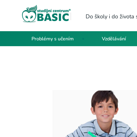
Do školy i do život
Problémy s učením
Vzdělávání