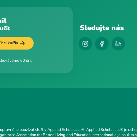
il
Sledujte nás
učit
Chci knížku
uchováváme 60 dní.
 oprávněno používat služby Applied Scholastics®. Applied Scholastics® je ochr
anizace Association for Better Living and Education International a je použita s