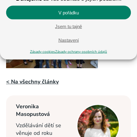
V pořádku
Jsem tu tajně
Nastavení
Zásady cookies
Zásady ochrany osobních údajů
< Na všechny články
Veronika
Masopustová
Vzdělávání dětí se
věnuje od roku