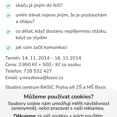
skáču já jiným do řeči?
umím dávat najevo jiným, že je poslouchám
a chápu?
co dělat, když dostanu nepříjemnou otázku,
když se stydím
jak sám začít komunikaci
Termín: 14. 11. 2014 – 16. 11 2014
Cena: 2.950 Kč + 500,- Kč za osobu
Telefon: 728 532 427
Email: y.mrazkova@basic.cz
Studijní centrum BASIC Praha při ZŠ a MŠ Basic
Praha, o.p.s.
Můžeme používat cookies?
Petra Bezruče 41, 182 00 Praha 8
Soubory cookie nám umožňují měřit návštěvnost
(anonymně), nebo pracovat s naší reklamou.
Děkujeme
za váš souhlas s jejich použitím.