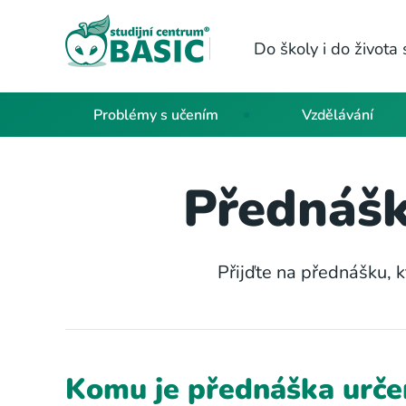
Do školy i do život
Problémy s učením
Vzdělávání
Přednášk
Přijďte na přednášku, 
Komu je přednáška urče