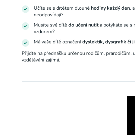
Učíte se s dítětem dlouhé
hodiny každý den
, 
neodpovídají?
Musíte své dítě
do učení nutit
a potýkáte se s 
vzdorem?
Má vaše dítě označení
dyslektik, dysgrafik či j
Přijďte na přednášku určenou rodičům, prarodičům, 
vzdělávání zajímá.