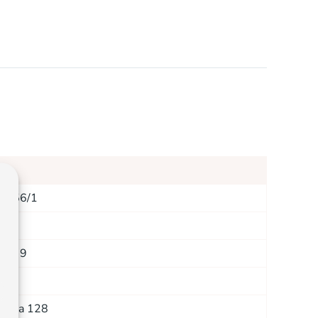
í 356/1
stí 9
mlýna 128