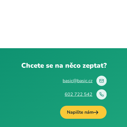
Chcete se na něco zeptat?
basic@basic.cz
602 722 542
Napište nám