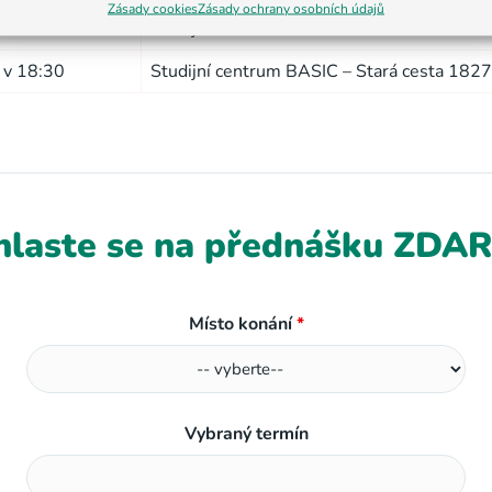
Zásady cookies
Zásady ochrany osobních údajů
 v 16:30
Studijní centrum BASIC – Veleslavínova 12
 v 18:30
Studijní centrum BASIC – Stará cesta 1827
hlaste se na přednášku ZD
Místo konání
*
Vybraný termín