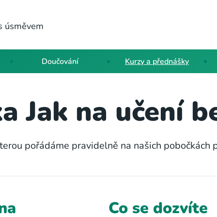
a s úsměvem
Doučování
Kurzy a přednášky
a Jak na učení b
kterou pořádáme pravidelně na našich pobočkách p
na
Co se dozvíte