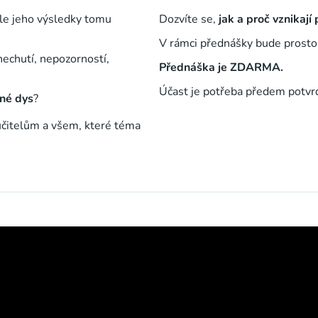
ale jeho výsledky tomu
Dozvíte se,
jak a proč vznikají
V rámci přednášky bude prostor
nechutí, nepozorností,
Přednáška je ZDARMA.
Účast je potřeba předem potvrd
iné dys
?
učitelům a všem, které téma