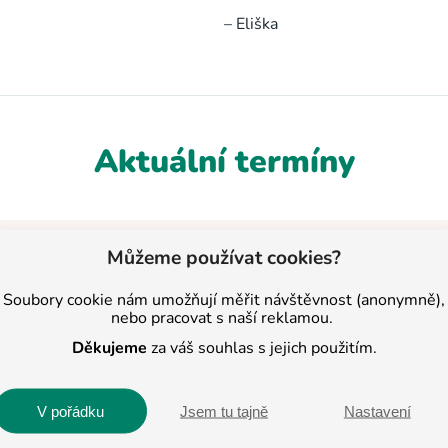
– Eliška
Aktuální termíny
ín
Místo konání
Můžeme používat cookies?
 v 17:00
Studijní centrum BASIC – Šujanovo náměst
Soubory cookie nám umožňují měřit návštěvnost (anonymně),
nebo pracovat s naší reklamou.
Studijní centrum BASIC – Na Valech 3523
Děkujeme
za váš souhlas s jejich použitím.
 v 16:00
Studijní centrum BASIC – Masarykovo námě
 v 19:00
Studijní centrum BASIC – Žitavská 234/63
V pořádku
Jsem tu tajně
Nastavení
 v 16:00
Studijní centrum BASIC – U Prostředního 