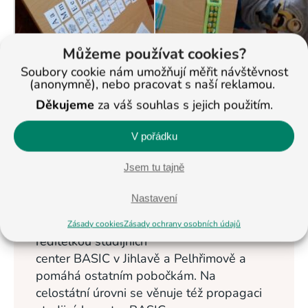
Můžeme používat cookies?
Soubory cookie nám umožňují měřit návštěvnost
(anonymně), nebo pracovat s naší reklamou.
< Na všechny články
Děkujeme
za váš souhlas s jejich použitím.
V pořádku
Veronika
Masopustová
Jsem tu tajně
Vzdělávání dětí se
Nastavení
věnuje od roku
2013. Nyní je
Zásady cookies
Zásady ochrany osobních údajů
ředitelkou studijních
center BASIC v Jihlavě a Pelhřimově a
pomáhá ostatním pobočkám. Na
celostátní úrovni se věnuje též propagaci