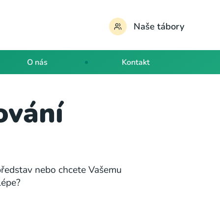
Naše tábory
O nás
Kontakt
ování
představ nebo chcete Vašemu
lépe?