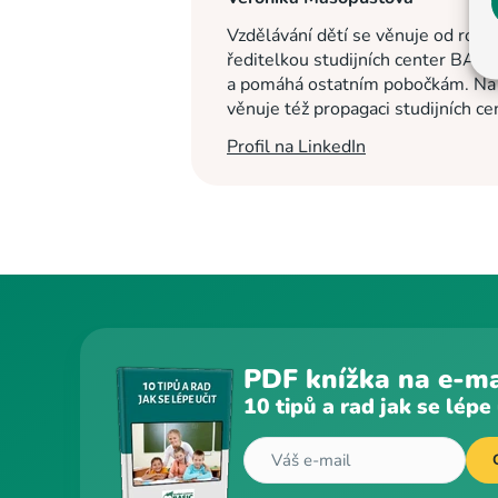
Vzdělávání dětí se věnuje od roku
ředitelkou studijních center BASI
a pomáhá ostatním pobočkám. Na c
věnuje též propagaci studijních c
Profil na LinkedIn
PDF knížka na e-ma
10 tipů a rad jak se lépe 