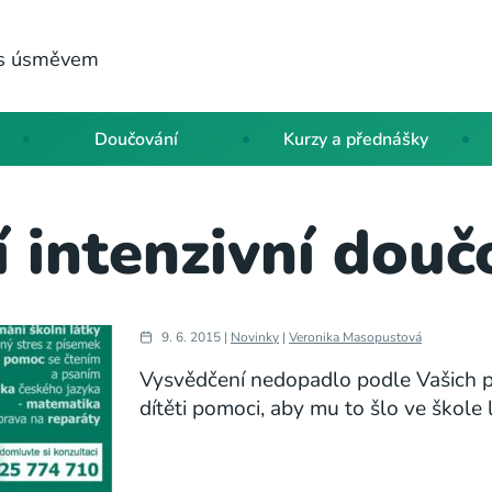
a s úsměvem
Doučování
Kurzy a přednášky
í intenzivní douč
9. 6. 2015 |
Novinky
|
Veronika Masopustová
Vysvědčení nedopadlo podle Vašich 
dítěti pomoci, aby mu to šlo ve škole 