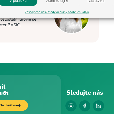
V pořádku
Jsem tu tajně
Nastavení
 2013. Nyní je
Zásady cookies
Zásady ochrany osobních údajů
C v Jihlavě a Pelhřimově
elostátní úrovni se
enter BASIC.
il
Sledujte nás
učit
Chci knížku