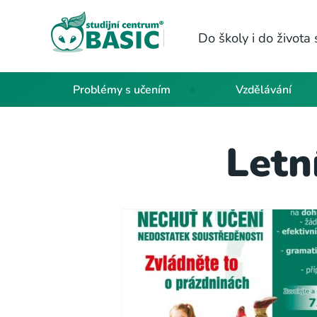
Do školy i do život
Problémy s učením
Vzdělávání
Letn