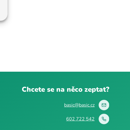
Chcete se na něco zeptat?
basic@basic.cz
602 722 542