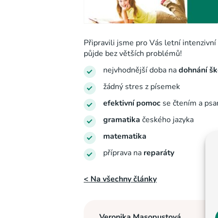
Připravili jsme pro Vás letní intenziv
půjde bez větších problémů!
nejvhodnější doba na
dohnání šk
žádný stres z písemek
efektivní pomoc
se čtením a ps
gramatika
českého jazyka
matematika
příprava na
reparáty
< Na všechny články
Veronika Masopustová