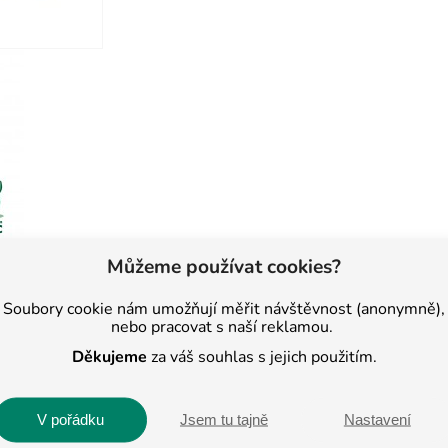
Můžeme používat cookies?
Soubory cookie nám umožňují měřit návštěvnost (anonymně),
nebo pracovat s naší reklamou.
Děkujeme
za váš souhlas s jejich použitím.
 2013. Nyní je
V pořádku
Jsem tu tajně
Nastavení
C v Jihlavě a Pelhřimově