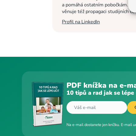
a pomáhá ostatním pobočkám. Na c
věnuje též propagaci studijních c
Profil na LinkedIn
PDF knížka na e-ma
10 tipů a rad jak se lépe 
Na e-mail dostanete jen knížku. E-mail 