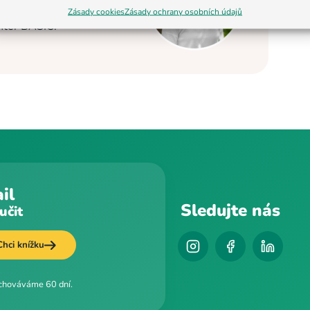
elostátní úrovni se
Zásady cookies
Zásady ochrany osobních údajů
enter BASIC.
il
Sledujte nás
učit
Chci knížku
uchováváme 60 dní.