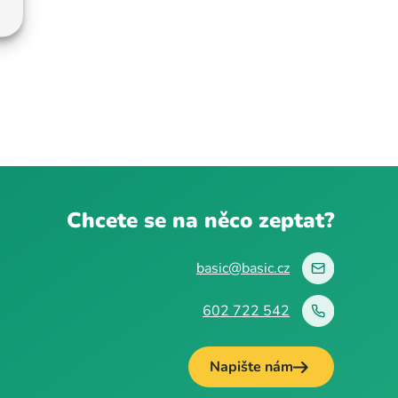
Chcete se na něco zeptat?
basic@basic.cz
602 722 542
Napište nám