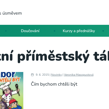
a s úsměvem
Doučování
Kurzy a přednášky
ní příměstský t
9. 6. 2015 |
Novinky
|
Veronika Masopustová
Čím bychom chtěli být