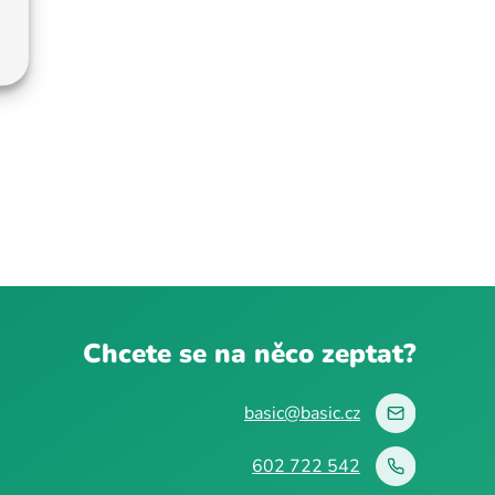
Chcete se na něco zeptat?
basic@basic.cz
602 722 542