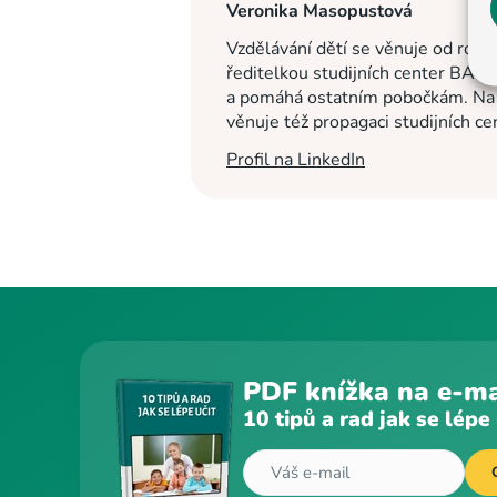
Veronika Masopustová
Vzdělávání dětí se věnuje od roku
ředitelkou studijních center BASI
a pomáhá ostatním pobočkám. Na c
věnuje též propagaci studijních c
Profil na LinkedIn
PDF knížka na e-ma
10 tipů a rad jak se lépe 