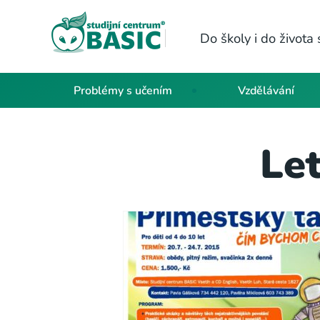
Do školy i do život
Problémy s učením
Vzdělávání
Let