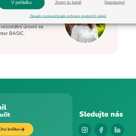
V pořádku
Jsem tu tajně
Nastavení
 2013. Nyní je
Zásady cookies
Zásady ochrany osobních údajů
C v Jihlavě a Pelhřimově
elostátní úrovni se
enter BASIC.
il
Sledujte nás
učit
Chci knížku