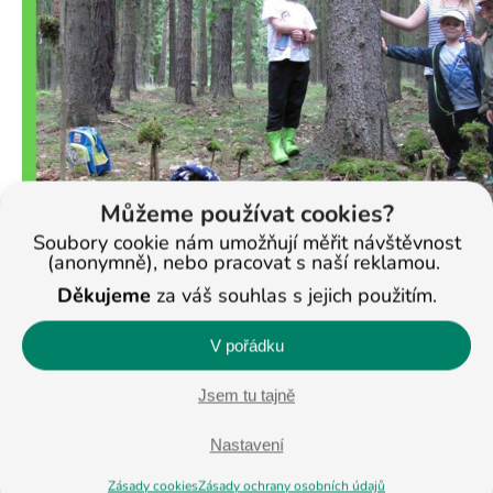
Můžeme používat cookies?
Soubory cookie nám umožňují měřit návštěvnost
(anonymně), nebo pracovat s naší reklamou.
Děkujeme
za váš souhlas s jejich použitím.
V pořádku
Jsem tu tajně
< Na všechny články
Nastavení
Zásady cookies
Zásady ochrany osobních údajů
Veronika