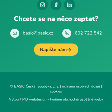
Chcete se na něco zeptat?
basic@basic.cz
602 722 542
Napište nám
© BASIC Česká republika, z. s. |
ochrana osobních údajů
|
cookies
Vytvořil
MD webdesign
- tvoříme obchodně úspěšné weby