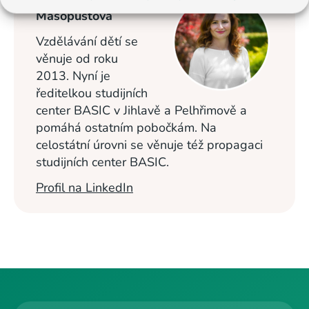
Masopustová
Vzdělávání dětí se
věnuje od roku
2013. Nyní je
ředitelkou studijních
center BASIC v Jihlavě a Pelhřimově a
pomáhá ostatním pobočkám. Na
celostátní úrovni se věnuje též propagaci
studijních center BASIC.
Profil na LinkedIn