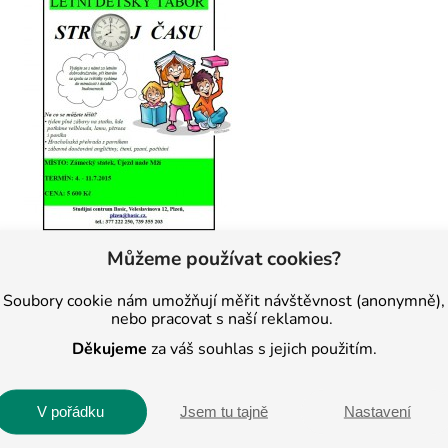
Můžeme používat cookies?
Soubory cookie nám umožňují měřit návštěvnost (anonymně),
nebo pracovat s naší reklamou.
Děkujeme
za váš souhlas s jejich použitím.
 2013. Nyní je
V pořádku
Jsem tu tajně
Nastavení
C v Jihlavě a Pelhřimově