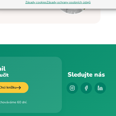
elostátní úrovni se
Zásady cookies
Zásady ochrany osobních údajů
enter BASIC.
il
Sledujte nás
učit
Chci knížku
uchováváme 60 dní.