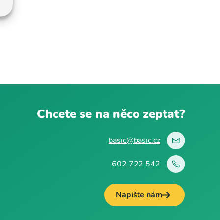
Chcete se na něco zeptat?
basic@basic.cz
602 722 542
Napište nám