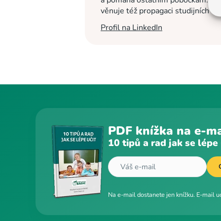
a pomáhá ostatním pobočkám. Na c
věnuje též propagaci studijních c
Profil na LinkedIn
PDF knížka na e-ma
10 tipů a rad jak se lépe 
Na e-mail dostanete jen knížku. E-mail 