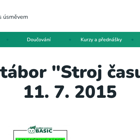
a s úsměvem
Doučování
Kurzy a přednášky
 tábor "Stroj času
11. 7. 2015