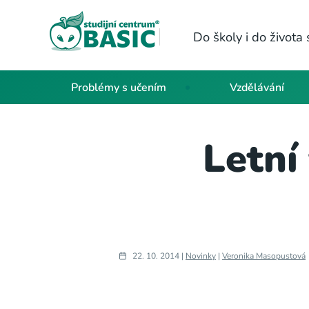
Do školy i do život
Problémy s učením
Vzdělávání
Letní
22. 10. 2014 |
Novinky
|
Veronika Masopustová