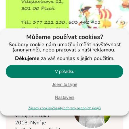
Můžeme používat cookies?
Soubory cookie nám umožňují měřit návštěvnost
(anonymně), nebo pracovat s naší reklamou.
Děkujeme
za váš souhlas s jejich použitím.
< Na všechny články
V pořádku
Jsem tu tajně
Veronika
Masopustová
Nastavení
Vzdělávání dětí se
Zásady cookies
Zásady ochrany osobních údajů
věnuje od roku
2013. Nyní je