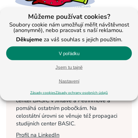
Můžeme používat cookies?
Soubory cookie nám umožňují měřit návštěvnost
< Na všechny články
(anonymně), nebo pracovat s naší reklamou.
Děkujeme
za váš souhlas s jejich použitím.
Veronika
V pořádku
Masopustová
Jsem tu tajně
Vzdělávání dětí se
věnuje od roku
Nastavení
2013. Nyní je
ředitelkou studijních
Zásady cookies
Zásady ochrany osobních údajů
center BASIC v Jihlavě a Pelhřimově a
pomáhá ostatním pobočkám. Na
celostátní úrovni se věnuje též propagaci
studijních center BASIC.
Profil na LinkedIn