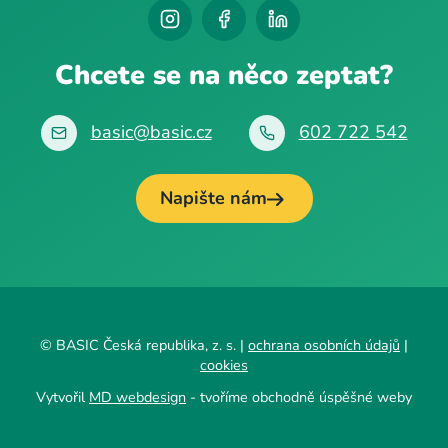
Chcete se na něco zeptat?
basic@basic.cz
602 722 542
Napište nám
© BASIC Česká republika, z. s. |
ochrana osobních údajů
|
cookies
Vytvořil
MD webdesign
- tvoříme obchodně úspěšné weby