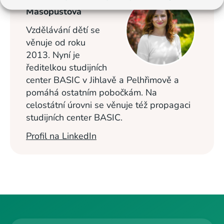
Masopustová
Vzdělávání dětí se
věnuje od roku
2013. Nyní je
ředitelkou studijních
center BASIC v Jihlavě a Pelhřimově a
pomáhá ostatním pobočkám. Na
celostátní úrovni se věnuje též propagaci
studijních center BASIC.
Profil na LinkedIn