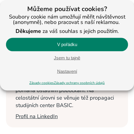
Můžeme používat cookies?
< Na všechny články
Soubory cookie nám umožňují měřit návštěvnost
(anonymně), nebo pracovat s naší reklamou.
Děkujeme
za váš souhlas s jejich použitím.
Veronika
Masopustová
V pořádku
Vzdělávání dětí se
Jsem tu tajně
věnuje od roku
2013. Nyní je
Nastavení
ředitelkou studijních
center BASIC v Jihlavě a Pelhřimově a
Zásady cookies
Zásady ochrany osobních údajů
pomáhá ostatním pobočkám. Na
celostátní úrovni se věnuje též propagaci
studijních center BASIC.
Profil na LinkedIn