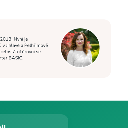
 2013. Nyní je
C v Jihlavě a Pelhřimově
elostátní úrovni se
enter BASIC.
il