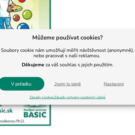
Můžeme používat cookies?
Soubory cookie nám umožňují měřit návštěvnost (anonymně),
nebo pracovat s naší reklamou.
Děkujeme
za váš souhlas s jejich použitím.
V pořádku
Jsem tu tajně
Nastavení
Zásady cookies
Zásady ochrany osobních údajů