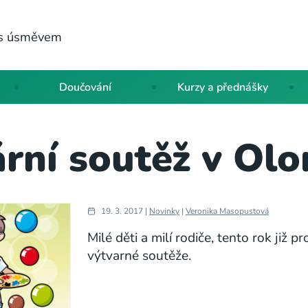
a s úsměvem
Doučování
Kurzy a přednášky
ární soutěž v Ol
19. 3. 2017 |
Novinky
|
Veronika Masopustová
Milé děti a milí rodiče, tento rok již p
výtvarné soutěže.