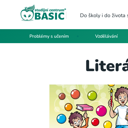
Do školy i do život
Problémy s učením
Vzdělávání
Liter