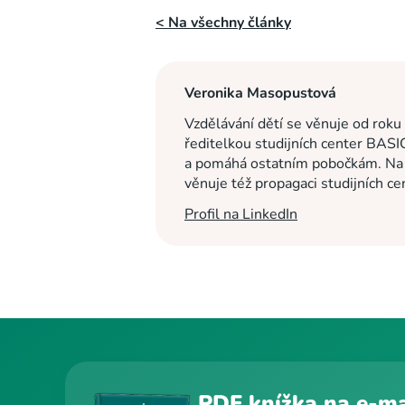
< Na všechny články
Veronika Masopustová
Vzdělávání dětí se věnuje od roku
ředitelkou studijních center BASI
a pomáhá ostatním pobočkám. Na c
věnuje též propagaci studijních c
Profil na LinkedIn
PDF knížka na e-ma