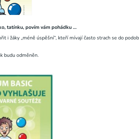
o, tatínku, povím vám pohádku …
t i žáky „méně úspěšní“, kteří mívají často strach se do podobn
ák budu odměněn.