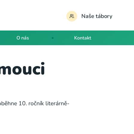
Naše tábory
O nás
Kontakt
omouci
roběhne 10. ročník literárně-