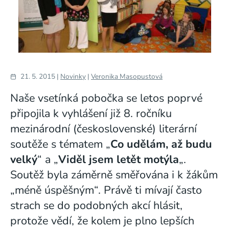
21. 5. 2015 |
Novinky
|
Veronika Masopustová
Naše vsetínká pobočka se letos poprvé
připojila k vyhlášení již 8. ročníku
mezinárodní (československé) literární
soutěže s tématem „
Co udělám, až budu
velký
“ a „
Viděl jsem letět motýla
„.
Soutěž byla záměrně směřována i k žákům
„méně úspěšným“. Právě ti mívají často
strach se do podobných akcí hlásit,
protože vědí, že kolem je plno lepších