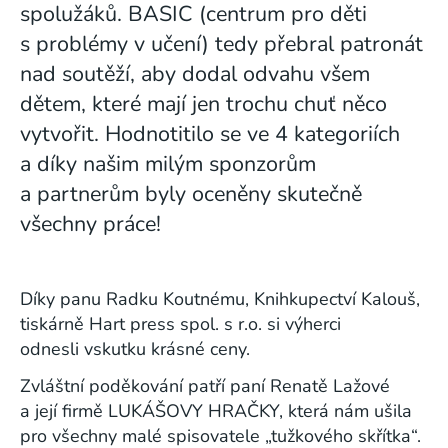
spolužáků. BASIC (centrum pro děti
s problémy v učení) tedy přebral patronát
nad soutěží, aby dodal odvahu všem
dětem, které mají jen trochu chuť něco
vytvořit. Hodnotitilo se ve 4 kategoriích
a díky našim milým sponzorům
a partnerům byly oceněny skutečně
všechny práce!
Díky panu Radku Koutnému, Knihkupectví Kalouš,
tiskárně Hart press spol. s r.o. si výherci
odnesli vskutku krásné ceny.
Zvláštní poděkování patří paní Renatě Lažové
a její firmě LUKÁŠOVY HRAČKY, která nám ušila
pro všechny malé spisovatele „tužkového skřítka“.