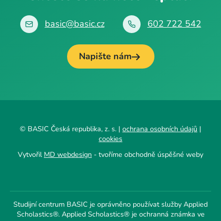
basic@basic.cz
602 722 542
Napište nám
© BASIC Česká republika, z. s. |
ochrana osobních údajů
|
cookies
Vytvořil
MD webdesign
- tvoříme obchodně úspěšné weby
Studijní centrum BASIC je oprávněno používat služby Applied
Scholastics®. Applied Scholastics® je ochranná známka ve