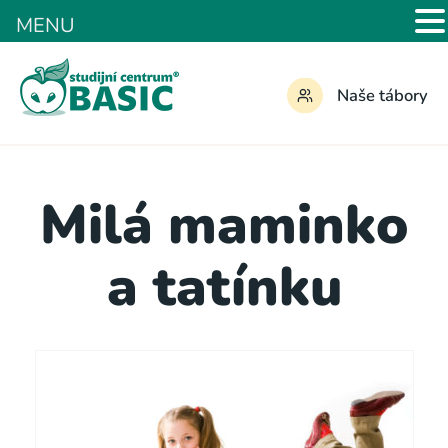
MENU
Naše tábory
Milá maminko
a tatínku