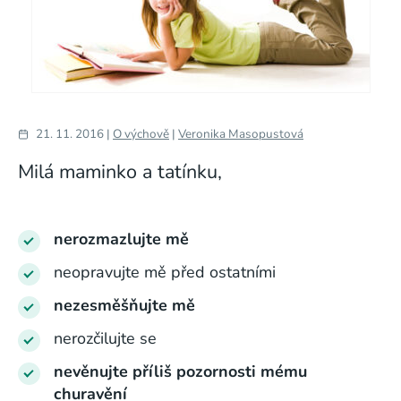
21. 11. 2016 |
O výchově
|
Veronika Masopustová
Milá maminko a tatínku,
nerozmazlujte mě
neopravujte mě před ostatními
nezesměšňujte mě
nerozčilujte se
nevěnujte příliš pozornosti mému
churavění